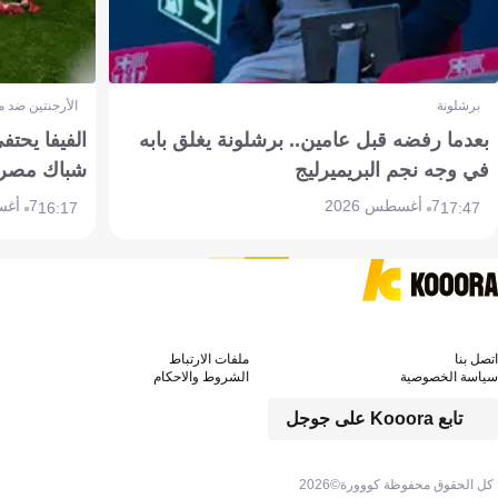
برشلونة
الأرجنتين ضد 
بعدما رفضه قبل عامين.. برشلونة يغلق بابه
الفيفا يحتفي
في وجه نجم البريميرليج
شباك مصر
7 أغسطس 2026
7 أغسطس 2026
16:17
17:47
اتصل بنا
ملفات الارتباط
سياسة الخصوصية
الشروط والاحكام
تابع Kooora على جوجل
كل الحقوق محفوظة كووورة©
2026