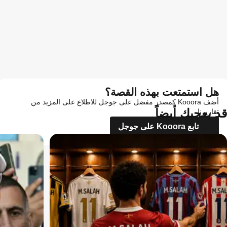
هل استمتعت بهذه القصة؟
أضف Kooora كمصدر مفضل على جوجل للاطلاع على المزيد من
قد يعجبك أيضاً
تقاريرنا
تابع Kooora على جوجل