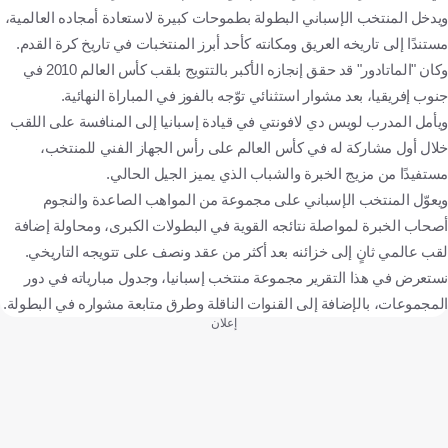
ويدخل المنتخب الإسباني البطولة بطموحات كبيرة لاستعادة أمجاده العالمية،
مستندًا إلى تاريخه العريق ومكانته كأحد أبرز المنتخبات في تاريخ كرة القدم.
وكان "الماتادور" قد حقق إنجازه الأكبر بالتتويج بلقب كأس العالم 2010 في
جنوب إفريقيا، بعد مشوار استثنائي توّجه بالفوز في المباراة النهائية.
ويأمل المدرب لويس دي لافونتي في قيادة إسبانيا إلى المنافسة على اللقب
خلال أول مشاركة له في كأس العالم على رأس الجهاز الفني للمنتخب،
مستفيدًا من مزيج الخبرة والشباب الذي يميز الجيل الحالي.
ويعوّل المنتخب الإسباني على مجموعة من المواهب الصاعدة والنجوم
أصحاب الخبرة لمواصلة نتائجه القوية في البطولات الكبرى، ومحاولة إضافة
لقب عالمي ثانٍ إلى خزائنه بعد أكثر من عقد ونصف على تتويجه التاريخي.
نستعرض في هذا التقرير مجموعة منتخب إسبانيا، وجدول مبارياته في دور
المجموعات، بالإضافة إلى القنوات الناقلة وطرق متابعة مشواره في البطولة.
إعلان