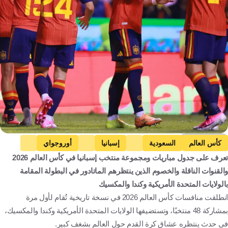
Getty Images
كأس العالم
السعودية
إسبانيا
أوروجواي
تعرف على جدول مباريات ومجموعة منتخب إسبانيا في كأس العالم 2026
كاب فيردي
إسبانيا ضد كاب فيردي
إسبانيا ضد السعودية
والقنوات الناقلة والخصوم الذين ينتظرهم الماتادور في البطولة المقامة
أوروجواي ضد إسبانيا
إسبانيا
الرأس الأخضر
الولايات المتحدة
بالولايات المتحدة الأمريكية وكندا والمكسيك
المملكة العربية السعودية
أورغواي
المكسيك
كرة قدم
انطلقت منافسات كأس العالم 2026 في نسخة تاريخية تُقام لأول مرة
بمشاركة 48 منتخبًا، وتستضيفها الولايات المتحدة الأمريكية وكندا والمكسيك،
في حدث ينتظره عشاق كرة القدم حول العالم بشغف كبير.