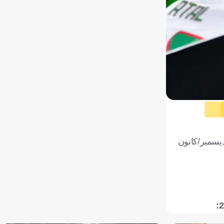
كرة القدم الجزائرية بدء مشوار ثعالب الصحراء في كأس أمم إفريقيا 2025، المقام في المغرب خلال الفترة بين 21 ديسمبر/كانون