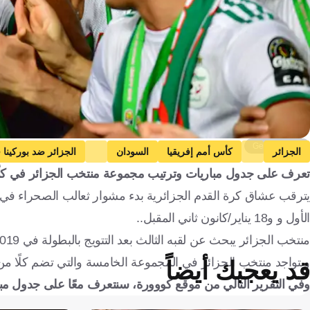
Getty Images
الجزائر
كأس أمم إفريقيا
السودان
الجزائر ضد بوركينا 
تعرف على جدول مباريات وترتيب مجموعة منتخب الجزائر في كأس أمم 
الجزائر ضد السودان
المغرب
الجزائر
بوركينا فاسو
غينيا الاستو
الأول و و18 يناير/كانون ثاني المقبل..
منتخب الجزائر يبحث عن لقبه الثالث بعد التتويج بالبطولة في 2019 بمصر منتصرًا على منتخب السنغال.
ويتواجد منتخب الجزائر في المجموعة الخامسة والتي تضم كلًا من بو
قد يعجبك أيضاً
وفي التقرير التالي من موقع كووورة، سنتعرف معًا على جدول مبار