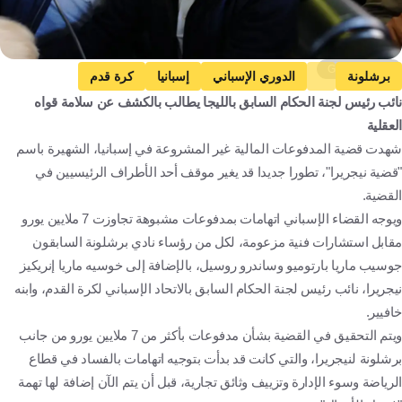
Getty Images
برشلونة
الدوري الإسباني
إسبانيا
كرة قدم
نائب رئيس لجنة الحكام السابق بالليجا يطالب بالكشف عن سلامة قواه
العقلية
شهدت قضية المدفوعات المالية غير المشروعة في إسبانيا، الشهيرة باسم
"قضية نيجريرا"، تطورا جديدا قد يغير موقف أحد الأطراف الرئيسيين في
القضية.
ويوجه القضاء الإسباني اتهامات بمدفوعات مشبوهة تجاوزت 7 ملايين يورو
مقابل استشارات فنية مزعومة، لكل من رؤساء نادي برشلونة السابقون
جوسيب ماريا بارتوميو وساندرو روسيل، بالإضافة إلى خوسيه ماريا إنريكيز
نيجريرا، نائب رئيس لجنة الحكام السابق بالاتحاد الإسباني لكرة القدم، وابنه
خافيير.
ويتم التحقيق في القضية بشأن مدفوعات بأكثر من 7 ملايين يورو من جانب
برشلونة لنيجريرا، والتي كانت قد بدأت بتوجيه اتهامات بالفساد في قطاع
الرياضة وسوء الإدارة وتزييف وثائق تجارية، قبل أن يتم الآن إضافة لها تهمة