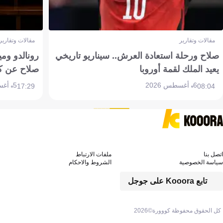
مقالات وتقارير
مقالات وتقارير
صلاح ورحلة استعادة العرش.. سيناريو تاريخي
رونالدو وم
يعيد الملك لقمة أوروبا
صلاح عن ك
6 أغسطس 2026
5 أغسطس 2026
17:29
08:04
اتصل بنا
ملفات الارتباط
سياسة الخصوصية
الشروط والاحكام
تابع Kooora على جوجل
كل الحقوق محفوظة كووورة©
2026