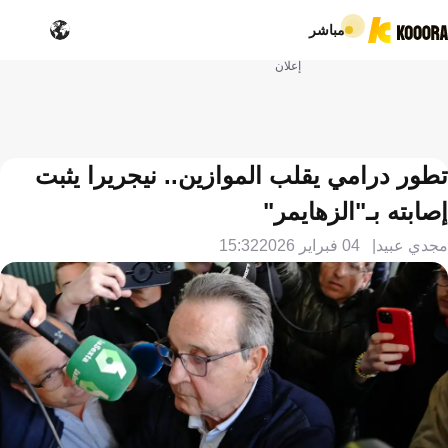
مباشر
إعلان
تطور درامي يقلب الموازين.. نيجريرا يثبت
إصابته بـ"الزهايمر"
مجدي عبيد
04 فبراير 2026
15:32