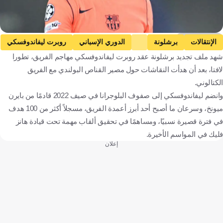
Getty Images
الإنتقالات
برشلونة
الدوري الإسباني
روبرت ليفاندوفسكي
شهد ملف تجديد برشلونة عقد روبرت ليفاندوفسكي مهاجم الفريق، تطورا
إسبانيا
بولندا
كرة قدم
لافتا، بعد أن هدأت النقاشات حول مصير القناص البولندي مع الفريق
الكتالوني.
وانضم ليفاندوفسكي إلى صفوف البلوجرانا في صيف 2022 قادمًا من بايرن
ميونخ، وسرعان ما أصبح أحد أبرز أعمدة الفريق، مسجلاً أكثر من 100 هدف
في فترة قصيرة نسبيًا، ومساهمًا في تحقيق ألقاب مهمة تحت قيادة هانز
فليك في المواسم الأخيرة.
إعلان