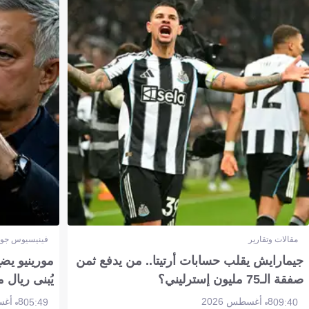
مقالات وتقارير
فينيسيوس جون
جيمارايش يقلب حسابات أرتيتا.. من يدفع ثمن
مورينيو يض
صفقة الـ75 مليون إسترليني؟
يُبنى ريال 
8 أغسطس 2026
8 أغسطس 2026
05:49
09:40