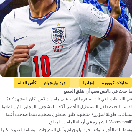
Getty Images
تحليلات كووورة
إنجلترا
جود بيلينجهام
كأس العالم
ما حدث في دالاس يجب أن يقلق الجميع
مقالات وتقارير
إنجلترا ضد غانا
مصر
الجزائر
المغرب
في اللحظات التي تلت صافرة النهاية على ملعب دالاس، كان المشهد كافيًا
العراق
كرة قدم
لفهم ما حدث داخل المستطيل الأخضر. آلاف المشجعين الإنجليز الذين قطعوا
مسافات طويلة لمؤازرة منتخبهم كانوا يحتفلون بصخب، بينما صدحت أغنية
"Wonderwall" الشهيرة في أرجاء الملعب المغلق.
وسط تلك الأجواء، وقف جود بيلينجهام يتأمل المدرجات بابتسامة قصيرة لكنها