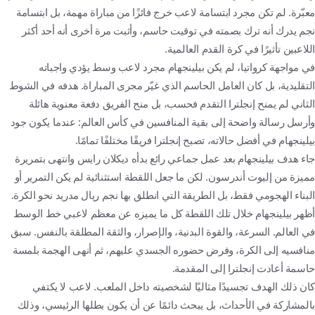
معبّرة. لم تكن مجرد ابتسامة لاعب خرج فائزًا من مباراة مهمة، بل ابتسامة
نجم يدرك أنه ترك بصمته في توقيت حاسم، وأثبت مرة أخرى أنه أحد أكثر
اللاعبين تأثيرًا في كرة القدم العالمية.
في مواجهة كرواتيا، لم يكن بيلينجهام مجرد لاعب وسط يؤدي واجباته
التقليدية، بل كان العامل الحاسم الذي غيّر مجرى المباراة. هدفه في الشوط
الثاني لم يمنح إنجلترا التقدم فحسب، بل منح الفريق دفعة معنوية هائلة
وأرسل رسالة واضحة إلى بقية المنافسين في كأس العالم: عندما يكون جود
بيلينجهام في أفضل حالاته، تصبح إنجلترا فريقًا مختلفًا تمامًا.
جاء هدف بيلينجهام بعد عمل جماعي رائع بدأه ديكلان رايس وانتهى بتمريرة
مميزة من إليوت أندرسون. لكن ما جعل اللقطة استثنائية لم يكن التمرير أو
البناء الهجومي فقط، بل الطريقة التي انطلق بها نجم ريال مدريد نحو الكرة.
أظهر بيلينجهام خلال تلك اللقطة كل ما يميزه عن معظم لاعبي خط الوسط
في العالم. السرعة، والقوة البدنية، والإصرار، والثقة المطلقة بالنفس. سبق
منافسيه إلى الكرة، وفرض حضوره الجسدي عليهم، ثم أنهى الهجمة بلمسة
حاسمة أعادت إنجلترا إلى المقدمة.
كان ذلك الهدف تجسيدًا مثاليًا لشخصيته داخل الملعب. لاعب لا يكتفي
بالمشاركة في الأحداث، بل يبحث دائمًا عن أن يكون بطلها الرئيسي، وذلك