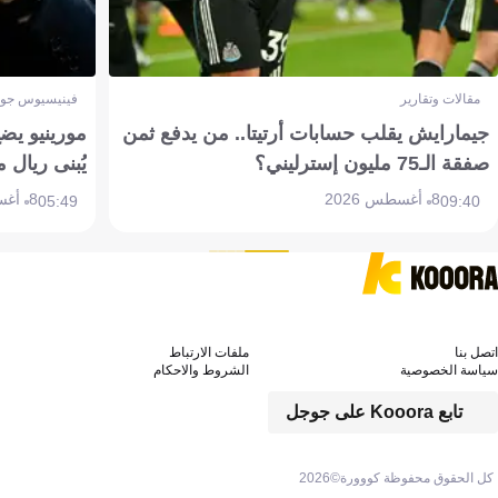
مقالات وتقارير
فينيسيوس جون
جيمارايش يقلب حسابات أرتيتا.. من يدفع ثمن
مورينيو يض
صفقة الـ75 مليون إسترليني؟
يُبنى ريال 
8 أغسطس 2026
8 أغسطس 2026
05:49
09:40
اتصل بنا
ملفات الارتباط
سياسة الخصوصية
الشروط والاحكام
تابع Kooora على جوجل
كل الحقوق محفوظة كووورة©
2026