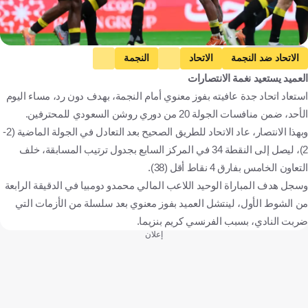
Getty Images
الاتحاد ضد النجمة
الاتحاد
النجمة
العميد يستعيد نغمة الانتصارات
دوري روشن السعودي
M. Doumbia
كريم بنزيما
استعاد اتحاد جدة عافيته بفوز معنوي أمام النجمة، بهدف دون رد، مساء اليوم
المملكة العربية السعودية
مالي
فرنسا
كرة قدم
الأحد، ضمن منافسات الجولة 20 من دوري روشن السعودي للمحترفين.
وبهذا الانتصار، عاد الاتحاد للطريق الصحيح بعد التعادل في الجولة الماضية (2-
2)، ليصل إلى النقطة 34 في المركز السابع بجدول ترتيب المسابقة، خلف
التعاون الخامس بفارق 4 نقاط أقل (38).
وسجل هدف المباراة الوحيد اللاعب المالي محمدو دومبيا في الدقيقة الرابعة
من الشوط الأول، لينتشل العميد بفوز معنوي بعد سلسلة من الأزمات التي
ضربت النادي، بسبب الفرنسي كريم بنزيما.
إعلان