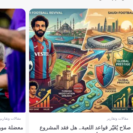
مقالات وتقارير
مقالات وتقارير
صلاح يُغَيّر قواعد اللعبة.. هل فقد المشروع
معضلة مورين