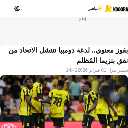
مباشر
إعلان
بفوز معنوي.. لدغة دومبيا تنتشل الاتحاد من
نفق بنزيما المُظلم
سمير بدر
01 فبراير 2026
14:42