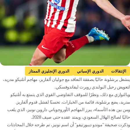
Getty Images
الإنتقالات
الدوري الإسباني
الدوري الإنجليزي الممتاز
ينشغل برشلونة حاليًا بصفقة التعاقد مع جوليان ألفاريز، مهاجم أتلتيكو مدريد،
خوليان ألفاريز
داروين نونيز
دوري روشن السعودي
لتعويض رحيل البولندي روبرت ليفاندوفسكي.
برشلونة
الهلال
تشيلسي
نيوكاسل يونايتد
وبالتوازي مع ذلك، ونظرًا للموقف التفاوضي القوي الذي يتمتع به أتلتيكو
المملكة العربية السعودية
كرة قدم
مدريد، يضع برشلونة، قائمة من الخيارات، تحسبًا لفشل قدوم ألفاريز.
ومن بين هذه الأسماء، يبرز المهاجم الأوروجوياني داروين نونيز، الذي يلعب
حاليًا لصالح الهلال السعودي، ويمتد عقده حتى صيف 2028.
وذكرت صحيفة "موندو ديبورتيفو" أن اسم نونيز، تم طرحه خلال المحادثات