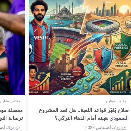
مقالات وتقارير
مقالات وتقارير
صلاح يُغَيّر قواعد اللعبة.. هل فقد المشروع
معضلة مورين
السعودي هيبته أمام الدهاء التركي؟
ترسانة النج
7 أغسطس 2026
6 أغسطس 2026
14:57
02:19