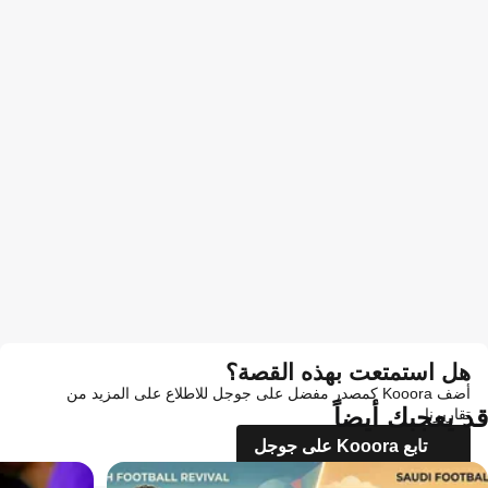
هل استمتعت بهذه القصة؟
أضف Kooora كمصدر مفضل على جوجل للاطلاع على المزيد من
قد يعجبك أيضاً
تقاريرنا
تابع Kooora على جوجل