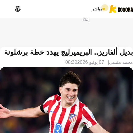
مباشر
إعلان
بديل ألفاريز.. البريميرليج يهدد خطة برشلونة
محمد منسي
07 يونيو 2026
08:30