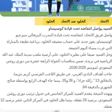
Getty Images
الاتحاد
الخلود ضد الاتحاد
الخلود
العميد يواصل انتفاضه تحت قيادة كونسيساو
دوري روشن السعودي
كريم بنزيما
المملكة العربية السعودية
واصل فريق الاتحاد، انتفاضته تحت قيادة المدرب البرتغالي سيرجيو
فرنسا
كرة قدم
كونسيساو، بفوز جديد على حساب مضيفه الخلود، برباعية نظيفة بالمباراة
التي جرت مساء اليوم الجمعة.
وحل العميد ضيفا على نظيره الخلود، على أرضية ملعب مدينة الملك عبد الله
الرياضية في بريدة، ضمن منافسات الجولة الرابعة عشرة من دوري روشن
السعودي لموسم 2025-2026.
جاءت أهداف النادي الغربي، عن طريق اللاعب الفرنسي كريم بنزيما،
بالدقائق 13 " ركلة جزاء"، و 28 و35، بينما جاء الهدف الرابع بواسطة صالح
الشهري بالدقيقة 84.
وبهذه النتيجة يتقدم العميد للمركز الخامس في جدول ترتيب دوري روشن
السعودي، برصيد 26 نقطة، بينما ظل الخلود في المركز الثاني عشر برصيد 12
نقطة.
إعلان