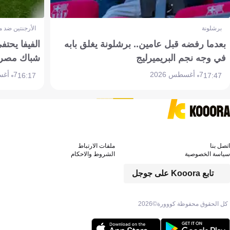
برشلونة
الأرجنتين ضد 
بعدما رفضه قبل عامين.. برشلونة يغلق بابه
الفيفا يحتفي
في وجه نجم البريميرليج
شباك مصر
7 أغسطس 2026
7 أغسطس 2026
16:17
17:47
اتصل بنا
ملفات الارتباط
سياسة الخصوصية
الشروط والاحكام
تابع Kooora على جوجل
كل الحقوق محفوظة كووورة©
2026