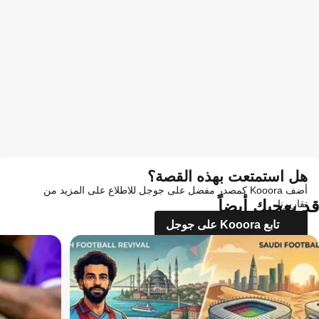
هل استمتعت بهذه القصة؟
أضف Kooora كمصدر مفضل على جوجل للاطلاع على المزيد من
قد يعجبك أيضاً
تقاريرنا
تابع Kooora على جوجل