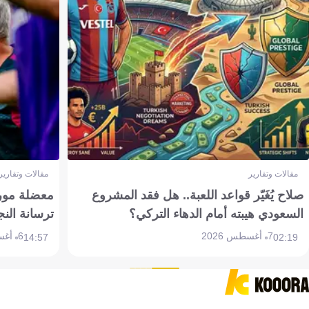
مقالات وتقارير
مقالات وتقارير
صلاح يُغَيّر قواعد اللعبة.. هل فقد المشروع
معضلة مورين
السعودي هيبته أمام الدهاء التركي؟
ترسانة النج
7 أغسطس 2026
6 أغسطس 2026
14:57
02:19