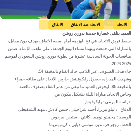
Getty Images
الاتحاد
الاتحاد ضد الاتفاق
الاتفاق
العميد يتلقى خسارة جديدة بدوري روشن
دوري روشن السعودي
سيرجيو كونسيساو
سقط فريق الاتحاد، في فخ الهزيمة أمام ضيفه الاتفاق، بهدف دون مقابل،
المملكة العربية السعودية
البرتغال
كرة قدم
بالمباراة التي جمعت بينهما مساء اليوم الجمعة، على ملعب الإنماء، ضمن
منافسات الجولة السادسة عشرة من بطولة دوري روشن السعودي لموسم
2025-2026.
جاء هدف الضيوف، عبر اللاعب خالد الغنام بالدقيقة 54.
وشهدت المباراة، حصول رايكوفيتش حارس الاتحاد على بطاقة حمراء
بالدقيقة 85، ليخوص العميد ما تبقى من عمر اللقاء بصفوف ناقصة.
وخاض الاتحاد، مباراة الليلة بتشكيل مكون من:
حراسة المرمى : رايكوفيتش
الدفاع : دانيلو بيريرا، أحمد شراحيلي، حسن كادش، مهند الشنقيطي
الوسط : محمدو دومبيا، كانتي ، ستيفن بيرجوين
الخط : روجر فرنانديز، موسى ديابي ، كريم بنزيما