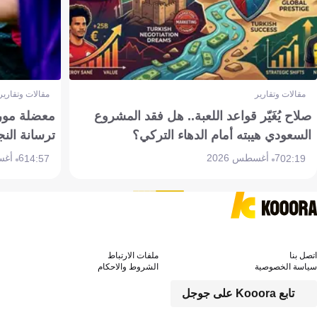
مقالات وتقارير
مقالات وتقارير
صلاح يُغَيّر قواعد اللعبة.. هل فقد المشروع
معضلة مورين
السعودي هيبته أمام الدهاء التركي؟
ترسانة النج
7 أغسطس 2026
6 أغسطس 2026
14:57
02:19
اتصل بنا
ملفات الارتباط
سياسة الخصوصية
الشروط والاحكام
تابع Kooora على جوجل