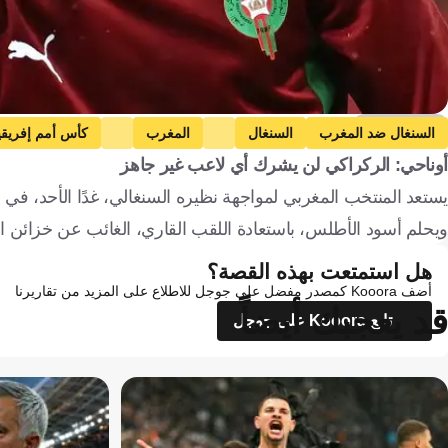
Getty Images
السنغال ضد المغرب
السنغال
المغرب
كأس أمم إفريقي
أوناحي: الركراكي لن يشرك أي لاعب غير جاهز
يستعد المنتخب المغربي لمواجهة نظيره السنغالي، غدًا الأحد، في نهائي
ويحلم أسود الأطلس، باستعادة اللقب القاري، الغائب عن خزائن الفري
هل استمتعت بهذه القصة؟
أضف Kooora كمصدر مفضل على جوجل للاطلاع على المزيد من تقاريرنا
قد يعجبك أيضاً
تابع Kooora على جوجل