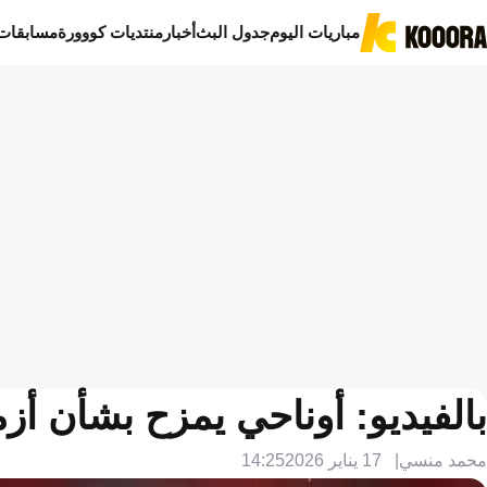
مباريات اليوم
جدول البث
أخبار
منتديات كووورة
مسابقات
بالفيديو: أوناحي يمزح بشأن أ
محمد منسي
17 يناير 2026
14:25