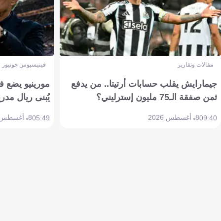
مقالات وتقارير
فينيسيوس جونيور
جيمارايش يقلب حسابات أرتيتا.. من يدفع
مورينيو يضع ف
ثمن صفقة الـ75 مليون إسترليني؟
يُبنى ريال مدري
8 أغسطس 2026
8 أغسطس 2026
05:49
09:40