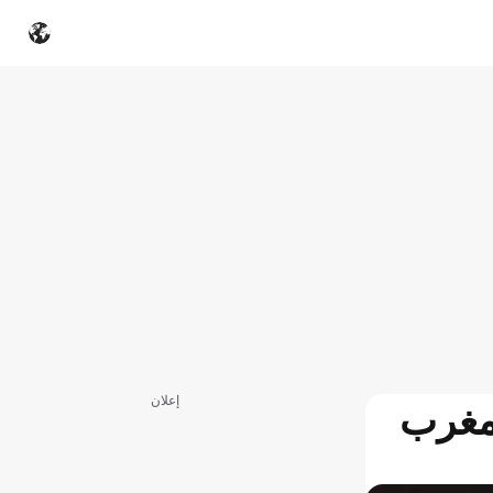
إعلان
لمغرب