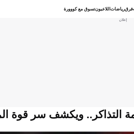
فرق
رياضات
اللاعبون
تسوق مع كووورة
إعلان
زمة التذاكر.. ويكشف سر قوة ا