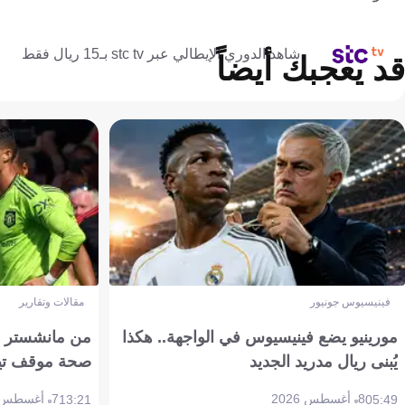
شاهد الدوري الإيطالي عبر stc tv بـ15 ريال فقط
قد يعجبك أيضاً
فينيسيوس جونيور
مقالات وتقارير
مورينيو يضع فينيسيوس في الواجهة.. هكذا
من مانشستر إل
يُبنى ريال مدريد الجديد
صحة موقف تين هاج 
8 أغسطس 2026
7 أغسطس 2026
13:21
05:49