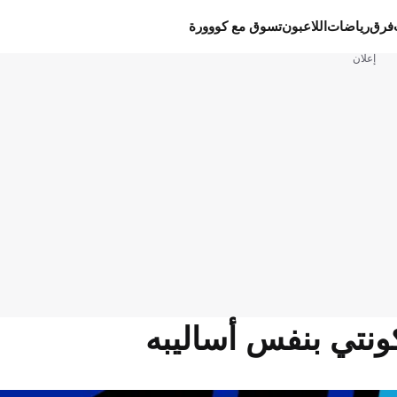
فرق
رياضات
اللاعبون
تسوق مع كووورة
إعلان
 كونتي بنفس أساليبه