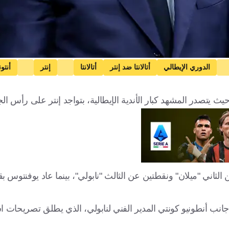
الدوري الإيطالي
أتالانتا ضد إنتر
أتالانتا
إنتر
أنتو
ث يتصدر المشهد كبار الأندية الإيطالية، بتواجد إنتر على رأس ال
برصيد 35 نقطة، بفارق نقطة عن الثاني "ميلان" ونقطتين عن الثالث "نابولي"، بينما عاد يوفن
نب أنطونيو كونتي المدير الفني لنابولي، الذي يطلق تصريحات اس