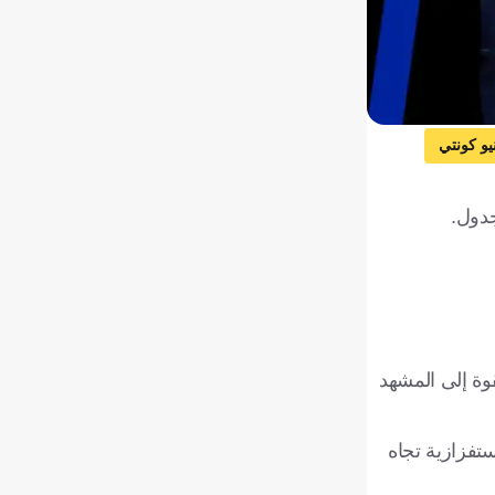
نيو كونتي
جدول.
توس بقوة إلى المشهد
تفزازية تجاه