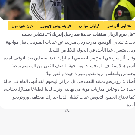
Getty Images
تشابي ألونسو
كيليان مبابي
فينيسيوس جونيور
دين هويسين
"هل يبرم الريال صفقات جديدة بعد رحيل إندريك؟".. تشابي يجيب
إندريك
ريال مدريد
الدوري الإسباني
السوبر الإسباني
تحدث تشابي ألونسو، مدرب ريال مدريد، عن غيابات الميرنجي قبل مواجهة
إسبانيا
فرنسا
البرازيل
كرة قدم
ريال بيتيس، غدا الأحد، في الجولة الـ18 من الليجا.
وقال ألونسو، في المؤتمر الصحفي للمباراة: "عدنا بحماس بعد التوقف لمدة
أسبوع، لاستئناف المنافسات ومواجهة النصف الثاني من الموسم برغبة
وحماس وانتعاش. نريد تقديم مباراة جيدة والفوز بها".
أضاف: "رودريجو يمكنه اللعب في كل مراكز الهجوم. لقد أنهى العام في حالة
جيدة جدًا، وخاض مباريات قوية في نهايته، وترك لدينا انطباعًا ممتازًا. نحتاجه،
كما نحتاج الجميع. لتعويض غياب كيليان لدينا خيارات مختلفة، ورودريجو
أحدها".
إعلان