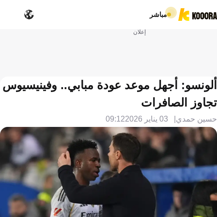
مباشر
إعلان
ألونسو: أجهل موعد عودة مبابي.. وفينيسيوس
تجاوز الصافرات
حسين حمدي
03 يناير 2026
09:12