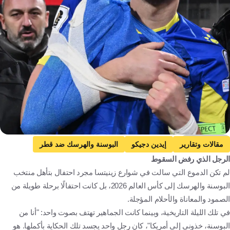
Getty Images
مقالات وتقارير
إيدين دجيكو
البوسنة والهرسك ضد قطر
الرجل الذي رفض السقوط
البوسنة والهرسك
قطر
كأس العالم
لم تكن الدموع التي سالت في شوارع زينيتسا مجرد احتفال بتأهل منتخب
سويسرا ضد البوسنة والهرسك
سويسرا
البوسنة والهرسك إلى كأس العالم 2026، بل كانت احتفالًا برحلة طويلة من
كندا ضد البوسنة والهرسك
كندا
البوسنة والهرسك
قطر
الصمود والمعاناة والأحلام المؤجلة.
الولايات المتحدة
سويسرا
كندا
إيطاليا
المغرب
مصر
في تلك الليلة التاريخية، وبينما كانت الجماهير تهتف بصوت واحد: "أنا من
البوسنة، خذوني إلى أمريكا"، كان رجل واحد يجسد تلك الحكاية بأكملها. هو
العراق
كرة قدم