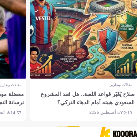
مقالات وتقارير
مقالات وتقارير
صلاح يُغَيّر قواعد اللعبة.. هل فقد المشروع
معضلة مورين
السعودي هيبته أمام الدهاء التركي؟
ترسانة النج
7 أغسطس 2026
6 أغسطس 2026
14:57
02:19