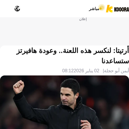
مباشر
إعلان
أرتيتا: لنكسر هذه اللعنة.. وعودة هافيرتز
ستساعدنا
أيمن أبو حجلة
02 يناير 2026
08:12