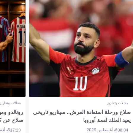
مقالات وتقارير
مقالات وتقارير
صلاح ورحلة استعادة العرش.. سيناريو تاريخي
رونالدو وم
يعيد الملك لقمة أوروبا
صلاح عن ك
6 أغسطس 2026
5 أغسطس 2026
17:29
08:04