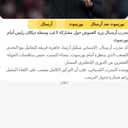
Getty Images
بورنموث ضد آرسنال
بورنموث
آرسنال
مدرب آرسنال يزيد الغموض حول مشاركة لاعب وسطه ديكلان رايس أمام
الدوري الإنجليزي الممتاز
ميكيل آرتيتا
إنجلترا
إسبانيا
بورنموث
كرة قدم
كد مدرب آرسنال، الإسباني ميكيل أرتيتا، جاهزية فريقه للتعامل مع التحدي
الصعب الذي ينتظره أمام بورنموث، مساء السبت، ضمن منافسات الجولة
العشرين من الدوري الإنجليزي الممتاز.
وشدد المدرب الإسباني، على أن التركيز الكامل منصب على اللقاء المقبل
رغم صدارة جدول الترتيب.
إعلان