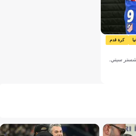
يا
كرة قدم
انشستر سيتي.