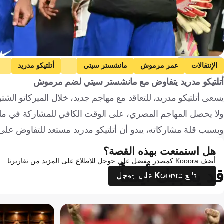
Getty Images
الإنتقالات
عمر مرموش
مانشستر سيتي
أتلتيكو مدريد
أتلتيكو مدريد يتفاوض مع مانشستر سيتي لضم مرموش
يسعى أتلتيكو مدريد، للتعاقد مع مهاجم جديد، خلال الميركاتو ا
ولا يحصل المهاجم المصري، على الوقت الكافي للمشاركة في ملع
وبسبب قلة مشاركاته، يبدو أن أتلتيكو مدريد مستعد للتفاوض عل
هل استمتعت بهذه القصة؟
أضف Kooora كمصدر مفضل على جوجل للاطلاع على المزيد من تقاريرنا
قد يعجبك أيضاً
تابع Kooora على جوجل