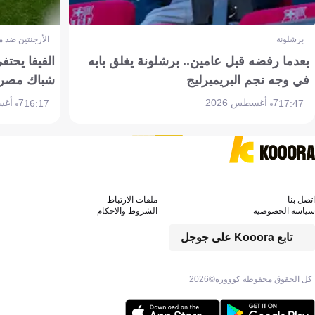
برشلونة
الأرجنتين ضد 
بعدما رفضه قبل عامين.. برشلونة يغلق بابه
الفيفا يحتفي
في وجه نجم البريميرليج
شباك مصر
7 أغسطس 2026
7 أغسطس 2026
16:17
17:47
اتصل بنا
ملفات الارتباط
سياسة الخصوصية
الشروط والاحكام
تابع Kooora على جوجل
كل الحقوق محفوظة كووورة©
2026