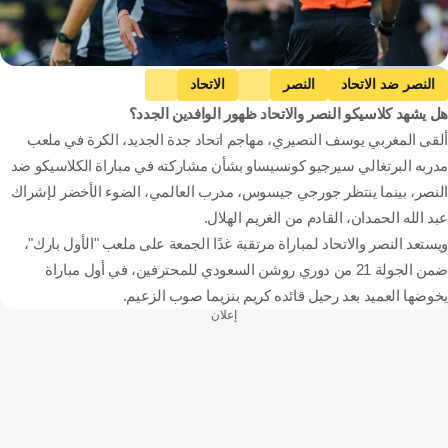
Getty Images
النصر ضد الاتحاد
النصر
الاتحاد
هل يشهد كلاسيكو النصر والاتحاد ظهور الوافدين الجدد؟
دوري روشن السعودي
يوسف النصيري
عبد الله الحمدان
ألقى المغربي يوسف النصيري، مهاجم اتحاد جدة الجديد، الكرة في ملعب
المملكة العربية السعودية
المغرب
كرة قدم
مدربه البرتغالي سيرجيو كونسيساو بشأن مشاركته في مباراة الكلاسيكو ضد
النصر، بينما ينتظر جورجي جيسوس، مدرب العالمي، الضوء الأخضر لإشراك
عبد الله الحمدان، القادم من الغريم الهلال.
ويستعد النصر والاتحاد لمباراة مرتقبة غدًا الجمعة على ملعب "الأول بارك"،
ضمن الجولة 21 من دوري روشن السعودي للمحترفين، في أول مباراة
يخوضها العميد بعد رحيل قائده كريم بنزيما صوب الزعيم.
إعلان