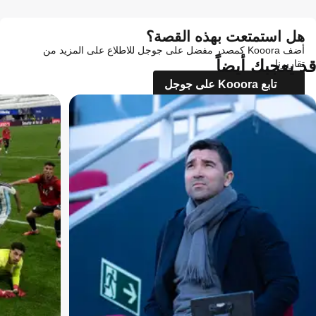
هل استمتعت بهذه القصة؟
أضف Kooora كمصدر مفضل على جوجل للاطلاع على المزيد من
قد يعجبك أيضاً
تقاريرنا
تابع Kooora على جوجل