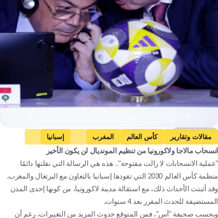
Getty Images
مقالات وتقارير
كأس العالم
المغرب
إسبانيا
انسحاب مالاجا ولاكورونيا من تنظيم المونديال لن يكون الأخير
البرتغال
المغرب
إسبانيا
البرتغال
كرة قدم
"عملية الانسحابات لا زالت مفتوحة".. هذه هي الرسالة التي نقلتها دائمًا
منظمة كأس العالم 2030 التي تقودها إسبانيا بالتعاون مع البرتغال والمغرب.
وقد أثبتت الأحداث ذلك، مع استقالة مدينة لاكورونيا، من كونها إحدى المدن
المستضيفة للحدث المقرر بعد 4 سنوات.
وبحسب صحيفة "آس"، فمن المتوقع حدوث المزيد من التغييرات، رغم أن