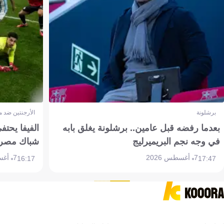
برشلونة
الأرجنتين ضد 
بعدما رفضه قبل عامين.. برشلونة يغلق بابه
الفيفا يحتفي
في وجه نجم البريميرليج
شباك مصر
7 أغسطس 2026
7 أغسطس 2026
16:17
17:47