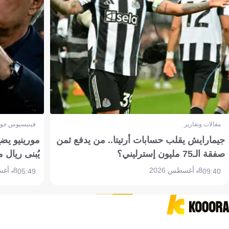
مقالات وتقارير
فينيسيوس جون
جيمارايش يقلب حسابات أرتيتا.. من يدفع ثمن
مورينيو يض
صفقة الـ75 مليون إسترليني؟
يُبنى ريال 
8 أغسطس 2026
8 أغسطس 2026
05:49
09:40