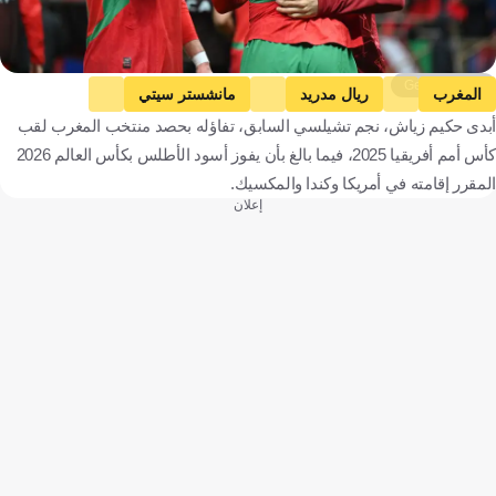
Getty Images
المغرب
ريال مدريد
مانشستر سيتي
أبدى حكيم زياش، نجم تشيلسي السابق، تفاؤله بحصد منتخب المغرب لقب
دوري أبطال أوروبا
الدوري الاحتياطي الممتاز 1
كيليان مبابي
كأس أمم أفريقيا 2025، فيما بالغ بأن يفوز أسود الأطلس بكأس العالم 2026
حكيم زيياش
المغرب
إسبانيا
إنجلترا
فرنسا
كرة قدم
المقرر إقامته في أمريكا وكندا والمكسيك.
إعلان