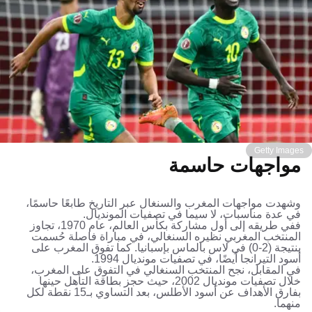
Getty Images
مواجهات حاسمة
وشهدت مواجهات المغرب والسنغال عبر التاريخ طابعًا حاسمًا،
في عدة مناسبات، لا سيما في تصفيات المونديال.
ففي طريقه إلى أول مشاركة بكأس العالم، عام 1970، تجاوز
المنتخب المغربي نظيره السنغالي، في مباراة فاصلة حُسمت
بنتيجة (2-0) في لاس بالماس بإسبانيا. كما تفوق المغرب على
أسود التيرانجا أيضًا، في تصفيات مونديال 1994.
في المقابل، نجح المنتخب السنغالي في التفوق على المغرب،
خلال تصفيات مونديال 2002، حيث حجز بطاقة التأهل حينها
بفارق الأهداف عن أسود الأطلس، بعد التساوي بـ15 نقطة لكل
منهما.