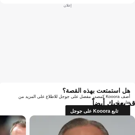
إعلان
هل استمتعت بهذه القصة؟
أضف Kooora كمصدر مفضل على جوجل للاطلاع على المزيد من
قد يعجبك أيضاً
تقاريرنا
تابع Kooora على جوجل