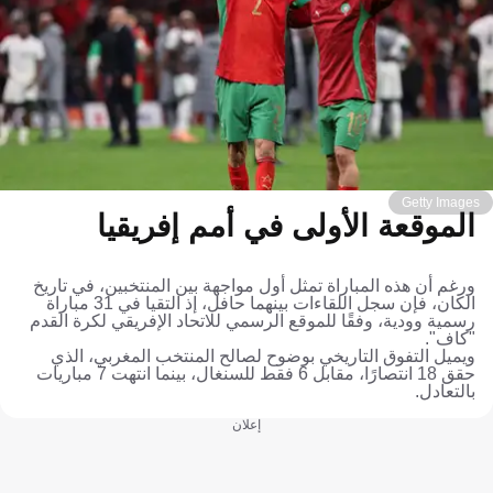
Getty Images
الموقعة الأولى في أمم إفريقيا
ورغم أن هذه المباراة تمثل أول مواجهة بين المنتخبين، في تاريخ
الكان، فإن سجل اللقاءات بينهما حافل، إذ التقيا في 31 مباراة
رسمية وودية، وفقًا للموقع الرسمي للاتحاد الإفريقي لكرة القدم
"كاف".
ويميل التفوق التاريخي بوضوح لصالح المنتخب المغربي، الذي
حقق 18 انتصارًا، مقابل 6 فقط للسنغال، بينما انتهت 7 مباريات
بالتعادل.
إعلان