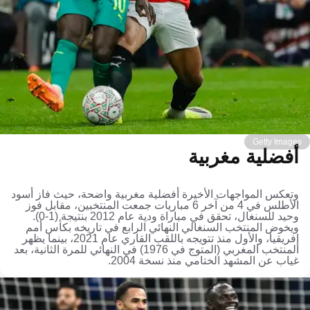
Getty Images
أفضلية مغربية
وتعكس المواجهات الأخيرة أفضلية مغربية واضحة، حيث فاز أسود
الأطلس في 4 من آخر 6 مباريات جمعت المنتخبين، مقابل فوز
وحيد للسنغال، تحقق في مباراة ودية عام 2012 بنتيجة (1-0).
ويخوض المنتخب السنغالي النهائي الرابع في تاريخه بكأس أمم
إفريقيا، والأول منذ تتويجه باللقب القاري عام 2021، بينما يظهر
المنتخب المغربي (المتوج في 1976) في النهائي للمرة الثانية، بعد
غياب عن المشهد الختامي منذ نسخة 2004.