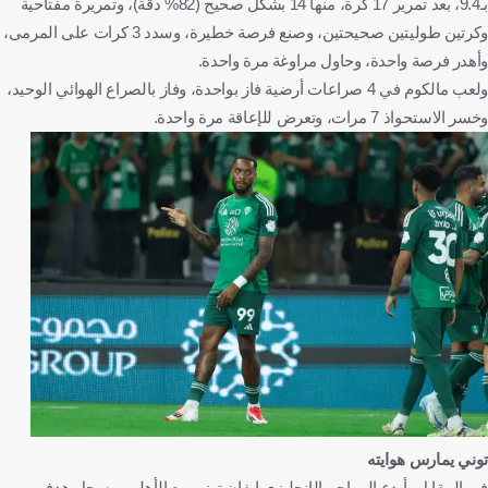
بـ9.4، بعد تمرير 17 كرة، منها 14 بشكل صحيح (82% دقة)، وتمريرة مفتاحية
وكرتين طوليتين صحيحتين، وصنع فرصة خطيرة، وسدد 3 كرات على المرمى،
وأهدر فرصة واحدة، وحاول مراوغة مرة واحدة.
ولعب مالكوم في 4 صراعات أرضية فاز بواحدة، وفاز بالصراع الهوائي الوحيد،
وخسر الاستحواذ 7 مرات، وتعرض للإعاقة مرة واحدة.
توني يمارس هوايته
في المقابل، أبدع المهاجم الإنجليزي إيفان توني مع الأهلي، وسجل هدفين