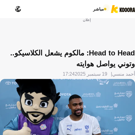
مباشر
إعلان
Head to Head: مالكوم يشعل الكلاسيكو..
وتوني يواصل هوايته
أحمد منسي
19 سبتمبر 2025
17:24