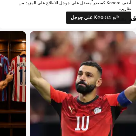
أضف Kooora كمصدر مفضل على جوجل للاطلاع على المزيد من
تقاريرنا
قد يعجبك أيضاً
تابع Kooora على جوجل