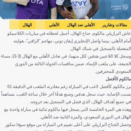
Getty Images
مقالات وتقارير
الأهلي ضد الهلال
الأهلي
الهلال
عاش البرازيلي مالكوم، جناح الهلال، أجمل لحظاته في مباريات الكلاسيكو
دوري روشن السعودي
مالكوم
إيفان توني
أمام الأهلي، بينما واصل الإنجليزي إيفان توني، مهاجم "الراقي"، هوايته
المملكة العربية السعودية
البرازيل
إنجلترا
كرة قدم
المفضلة بالتسجيل في شباك الهلال.
وسجل كلا اللاعبين هدفين لكل منهما، في تعادل الأهلي مع الهلال (3-3)، مساء
الجمعة، على ملعب الإنماء، ضمن منافسات الجولة الثالثة من الدوري
السعودي للمحترفين.
مالكوم الأفضل
برز مالكوم كأفضل لاعب في المباراة رغم مغادرته الملعب في الدقيقة 61
بسبب الإصابة، حيث سجل هدفين وصنع هدفًا آخر خلال ساعة اللعب، مساهماً
في جميع أهداف الهلال، الذي فشل في التسجيل بعد خروجه.
وهذه هي المرة الخامسة التي يسجل فيها مالكوم ثنائية في مباراة واحدة مع
الهلال في الدوري السعودي، والمرة الثانية ضد الأهلي.
وحصل الجناح البرازيلي على أعلى تقييم في المباراة من موقع سوفا سكور