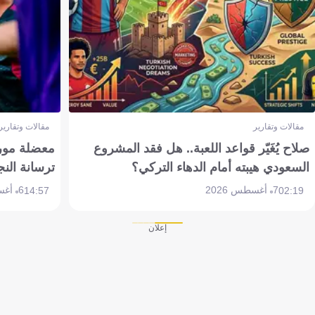
مقالات وتقارير
مقالات وتقارير
صلاح يُغَيّر قواعد اللعبة.. هل فقد المشروع
معضلة مورين
السعودي هيبته أمام الدهاء التركي؟
ترسانة النج
7 أغسطس 2026
6 أغسطس 2026
14:57
02:19
إعلان