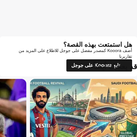
هل استمتعت بهذه القصة؟
أضف Kooora كمصدر مفضل على جوجل للاطلاع على المزيد من
تقاريرنا
قد يعجبك أيضاً
تابع Kooora على جوجل