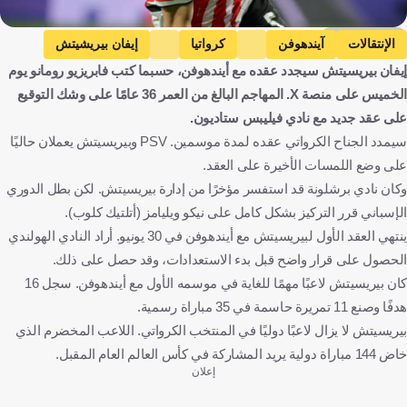
Getty Images
الإنتقالات
آيندهوفن
كرواتيا
إيفان بيريشيتش
إيفان بيريسيتش سيجدد عقده مع أيندهوفن، حسبما كتب فابريزيو رومانو يوم
كرة قدم
الخميس على منصة X. المهاجم البالغ من العمر 36 عامًا على وشك التوقيع
على عقد جديد مع نادي فيليبس ستاديون.
سيمدد الجناح الكرواتي عقده لمدة موسمين. PSV وبيريسيتش يعملان حاليًا
على وضع اللمسات الأخيرة على العقد.
وكان نادي برشلونة قد استفسر مؤخرًا من إدارة بيريسيتش. لكن بطل الدوري
الإسباني قرر التركيز بشكل كامل على نيكو ويليامز (أتلتيك كلوب).
ينتهي العقد الأول لبيريسيتش مع أيندهوفن في 30 يونيو. أراد النادي الهولندي
الحصول على قرار واضح قبل بدء الاستعدادات، وقد حصل على ذلك.
كان بيريسيتش لاعبًا مهمًا للغاية في موسمه الأول مع أيندهوفن. سجل 16
هدفًا وصنع 11 تمريرة حاسمة في 35 مباراة رسمية.
بيريسيتش لا يزال لاعبًا دوليًا في المنتخب الكرواتي. اللاعب المخضرم الذي
خاض 144 مباراة دولية يريد المشاركة في كأس العالم العام المقبل.
إعلان