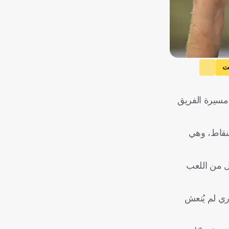
ت
ان ديفيد
 مسيرة الفريق
لنقاط، وهي
يل من اللعب
اري لم يُنعش