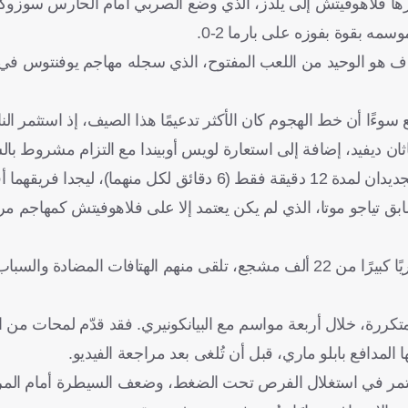
ها فلاهوفيتش إلى يلدز، الذي وضع الصربي أمام الحارس سوزو
 يومًا بالضبط، يبقى هذا الهدف هو الوحيد من اللعب المفتوح، الذي سجله مهاجم يوفنتوس
ان ديفيد، إضافة إلى استعارة لويس أوبيندا مع التزام مشروط بال
وفي مباراة الأمس على ملعب أرتيميو فرانكي، شارك الوافدان الجديدان لمدة 12 دقيقة فقط (6 دقائق
ق تياجو موتا، الذي لم يكن يعتمد إلا على فلاهوفيتش كمهاجم م
في ملعب الفيولا، واجه الصربي دوسان فلاهوفيتش ضغطًا جماهيريًا كبيرًا من 22 ألف مشجع، تلقى منهم الهتافات
كررة، خلال أربعة مواسم مع البيانكونيري. فقد قدّم لمحات من ال
مدافع بابلو ماري، قبل أن تُلغى بعد مراجعة الفيديو.
ستمر في استغلال الفرص تحت الضغط، وضعف السيطرة أمام الم