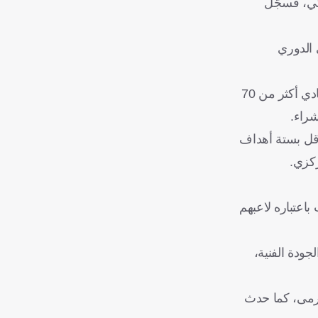
كي، فسجّل
 في الدوري
وكان هذا كافيًا لدق ناقوس الخطر في كونتيناسا، لكن ما زاد الوضع سوءًا أن خط الهجوم كان الأكثر تدعيمًا هذا الصيف، إذ استثمر النادي أكثر من 70
شراء.
 لكل منهما)، ليجدا فريقهما أقل بستة أهداف
ركزي.
 المضادة والسباب باعتباره لاعبهم
جودة الفنية،
رمى، كما حدث