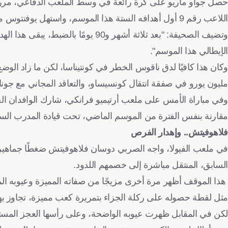
حصل جواو ماريو على كرة رائعة في وسط الملعب الدفاعي، مرر
اللاعب رقم 9 أول أهدافه الستة هذا الموسم، واستهل يوفنتوس موسمه بقوة بفوزه على بارما 2-0.
وتضيف الصحيفة: "بعد ثلاثة أشهر و90
الإيطالي هذا الموسم".
مليون يورو في صفقة انتقال كونسيساو، والتعاقد المجاني مع جوناث
مقارنة بنفس الفترة من الموسم الماضي، تحت قيادة المدرب الساب
فلاهوفيتش.. وإهدار الفرص
السابق، المنتقل مباشرة إلى خصمهم اللدود.
هذا الموقف أظهر مرة أخرى مزيجًا من صفاته المميزة وعيوبه المت
مثل لقطة حصوله على ركلة الجزاء بتمريرة كعب مميزة، تجاوز بها ال
لكن في المقابل ظهرت عيوبه الواضحة، وعلى رأسها العجز الم