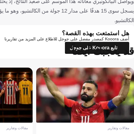
يسجل سوى 15 هدفًا على مدار 12 جولة 
الكالتشيو.
هل استمتعت بهذه القصة؟
أضف Kooora كمصدر مفضل على جوجل للاطلاع على المزيد من تقاريرنا
قد يعجبك أيضاً
تابع Kooora على جوجل
مقالات وتقارير
مقالات وتقارير