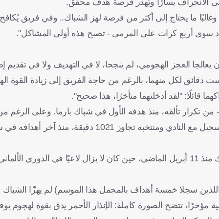
لى الانحراف يسارًا ويُهدر فرصة هدف محقق.
وغالبًا ما يحتاج إلى أكثر من فرصة لهز الشباك.. وفي فريق يُكا
ن يعالجا العجز الهجومي، لم ينجحا، لا في التهديف ولا في تقديم 
ت دقائق لكل منهما، بالرغم من حاجة الفريق إلى زيادة القوة اله
قائلًا: "لقد أدخلتهما متأخرًا، هذا صحيح".
 - من تكرار تألقه، منذ هدفه الأول في شباك بارما. وعلى الرغم م
سوى على سبع فرص أساسية، في 16 مباراة، فإن صيامه عن التسجيل مع النادي ومنتخبه تجاوز 1021 
أما البلجيكي لويس أوبيندا - مهاجم لايبزيج السابق - فلم يهز الشباك منذ 11 أبريل الماضي، حين كان لا يزال لاعبًا في 
اللذين سجلا خمسة أهداف بالمجمل هذا الموسم) لم يهزّا الشباك 
ية مؤخرًا، تتضح الصورة كاملة: الإنذار الأحمر يدق بقوة لهجوم يو