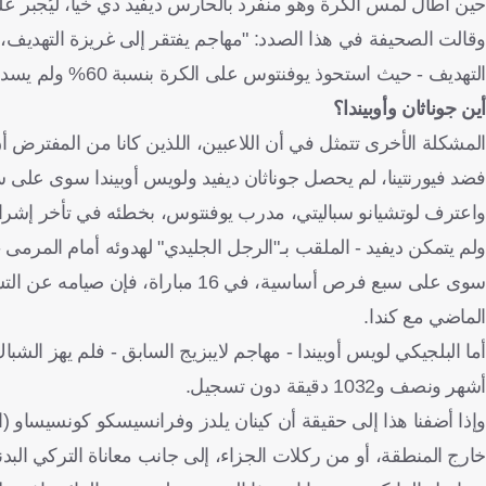
حين أطال لمس الكرة وهو منفرد بالحارس ديفيد دي خيا، ليُجبر ع
وقالت الصحيفة في هذا الصدد: "مهاجم يفتقر إلى غريزة التهديف، 
التهديف - حيث استحوذ يوفنتوس على الكرة بنسبة 60% ولم يسدد سوى أربع كرات على المرمى - تصبح هذه أولى المشاكل".
أين جوناثان وأوبيندا؟
المشكلة الأخرى تتمثل في أن اللاعبين، اللذين كانا من المفترض أ
فضد فيورنتينا، لم يحصل جوناثان ديفيد ولويس أوبيندا سوى على س
واعترف لوتشيانو سباليتي، مدرب يوفنتوس، بخطئه في تأخر إشراكهما 
ولم يتمكن ديفيد - الملقب بـ"الرجل الجليدي" لهدوئه أمام المرمى
الماضي مع كندا.
أشهر ونصف و1032 دقيقة دون تسجيل.
وإذا أضفنا هذا إلى حقيقة أن كينان يلدز وفرانسيسكو كونسيساو (
خارج المنطقة، أو من ركلات الجزاء، إلى جانب معاناة التركي البدن