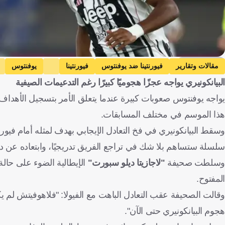
Getty Images
مقالات وتقارير
فيورنتينا ضد يوفنتوس
فيورنتينا
يوفنتوس
البيانكونيري يواجه عجزًا هجوميًا كبيرًا رغم التدعيمات الصيفية
يوفنتوس
دوري أبطال أوروبا للشباب
بودو / جليمت ضد يوفنتوس
يواجه يوفنتوس صعوبات كبيرة عندما يتعلق الأمر بتسجيل الأهداف
لويس أوبيندا
إيطاليا
النرويج
صربيا
كندا
بلجيكا
كرة قدم
هذا الموسم في مختلف المسابقات.
وسقط البيانكونيري في فخ التعادل الإيجابي بهدف لمثله أمام فيو
سلسلة ستساهم بلا شك في تراجع الفريق تدريجيًا، وابتعاده عن دا
وسلطت صحيفة
"لاجازيتا ديلو سبورت"
الإيطالية الضوء على حالة
المفتوح.
وقالت الصحيفة عقب التعادل الباهت مع الفيولا: "فلاهوفيتش لم يكن
هجوم البيانكونيري حتى الآن".