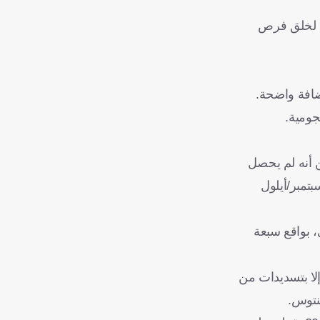
فح لخلق فرص
إضافة واضحة.
جومية.
ن أنه لم يحصل
دقيقة، منذ آخر أهدافه في سبتمبر/أيلول
الدوري الألماني، بواقع سبعة
إلا بتسديدات من
فنتوس.