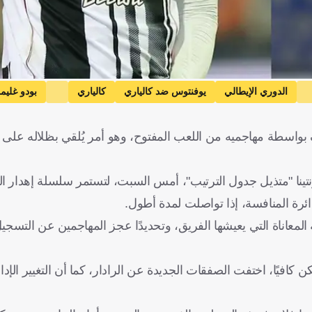
الدوري الإيطالي
يوفنتوس ضد كالياري
كالياري
بودو غليم
بودو / جليمت
دوري أبطال أوروبا
دوشان فلاهوفيتش
جوناث
 بواسطة مهاجميه من اللعب المفتوح، وهو أمر يُلقي بظلاله على
رنتينا "متذيل جدول الترتيب"، أمس السبت، لتستمر سلسلة إهدار ا
ئرة المنافسة، إذا تواصلت لمدة أطول.
 المعاناة التي يعيشها الفريق، وتحديدًا عجز المهاجمين عن التسج
 كافيًا، اختفت الصفقات الجديدة عن الرادار، كما أن التغيير الإد