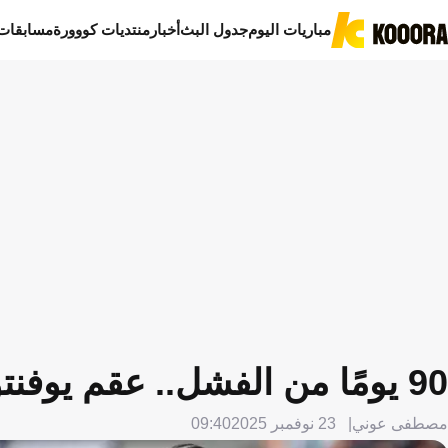
مباريات اليوم
جدول البث
أخبار
منتديات كووورة
مسابقات
90 يومًا من الفشل.. عقم يوفنتوس يضع موسمه في مهب الريح
مصطفى عوني
23 نوفمبر 2025
09:40