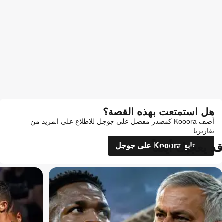
هل استمتعت بهذه القصة؟
أضف Kooora كمصدر مفضل على جوجل للاطلاع على المزيد من
تقاريرنا
قد يعجبك أيضاً
تابع Kooora على جوجل