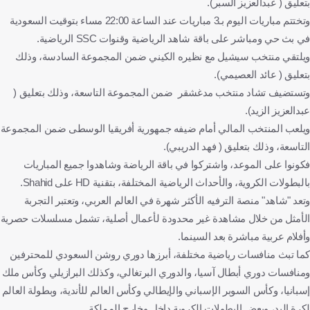
بتعليق ( عبدالعزيز السبر).
وتختتم مباريات اليوم بـ3 مباريات عند الساعة 22:00 مساء بتوقيت السعودية
في بث حي ومباشر على باقة شاهد الرياضية وقنوات SSC الرياضية.
ويلتقي منتخب سيشيل مع نظيره الكيني ضمن المجموعة السادسة، وذلك
بتعليق ( عائد العصيمي).
وتستضيف تشاد منتخب مدغشقر ضمن المجموعة التاسعة، وذلك بتعليق (
عبدالعزيز الزيد).
ويلعب المنتخب المالي أمام ضيفه جمهورية أفريقيا الوسطى ضمن المجموعة
التاسعة، وذلك بتعليق ( فهد الدريبي).
فكونوا على الموعد، واشتركوا في باقة الرياضة وشاهدوا جميع المباريات
بالبطولات الكروية، والأحداث الرياضية المختلفة، بتقنية HD على Shahid.
وتعد "شاهد" منصة الترفيه الأكثر شهرة في العالم العربي، وتعتبر التجربة
الأمثل من خلال مشاهدة غير محدودة لأعمال أصلية، تشمل مسلسلات حصرية
وأفلام عربية مباشرة بعد السينما.
كما تبث منافسات رياضية مختلفة، أبرزها دوري روشن السعودي للمحترفين
ومنافسات دوري أبطال آسيا، والدوري البرتغالي، وكذلك البرازيلي وكأس ملك
إسبانيا، وكأس السوبر الإسباني والإيطالي وكأس العالم للأندية، وبطولة العالم
لكرة اليد، وبعض البطولات الكروية داخل وخارج المملكة.