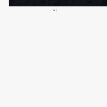
إعلان