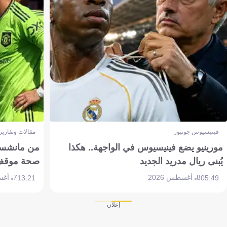
فينيسيوس جونيور
مقالات وتقارير
مورينيو يضع فينيسيوس في الواجهة.. هكذا
من مانشستر
يُبنى ريال مدريد الجديد
صحة موقف تين 
8 أغسطس 2026
7 أغسطس 2026
13:21
05:49
إعلان