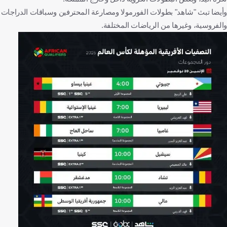
وأيضا تبث "شاهد" بطولات الفورمولا ومصارعة المحترفين وسباقات الدراجات
والفروسية، وغيرها من الرياضات المختلفة.