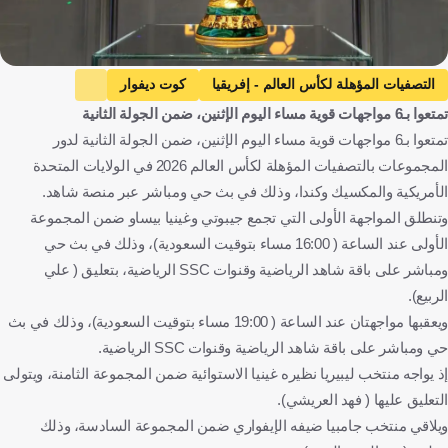
التصفيات المؤهلة لكأس العالم - إفريقيا
كوت ديفوار
تمتعوا بـ6 مواجهات قوية مساء اليوم الإثنين، ضمن الجولة الثانية
ساحل العاج
مدغشقر
مدغشقر
مالي
مالي
تمتعوا بـ6 مواجهات قوية مساء اليوم الإثنين، ضمن الجولة الثانية لدور
تشاد
تشاد
ليبيريا
ليبيريا
غينيا الاستوائية
المجموعات بالتصفيات المؤهلة لكأس العالم 2026 في الولايات المتحدة
غينيا الاستوائية
كينيا
كينيا
سيشل
سيشل
الأمريكية والمكسيك وكندا، وذلك في بث حي ومباشر عبر منصة شاهد.
أفريقيا الوسطى
جمهورية أفريقيا الوسطى
جامبيا
وتنطلق المواجهة الأولى التي تجمع جيبوتي وغينيا بيساو ضمن المجموعة
الأولى عند الساعة ( 16:00 مساء بتوقيت السعودية)، وذلك في بث حي
غامبيا
غينيا بيساو
غينيا بيساو
جيبوتي
جيبوتي
ومباشر على باقة شاهد الرياضية وقنوات SSC الرياضية، بتعليق ( علي
كرة قدم
الربيع).
ويعقبها مواجهتان عند الساعة ( 19:00 مساء بتوقيت السعودية)، وذلك في بث
حي ومباشر على باقة شاهد الرياضية وقنوات SSC الرياضية.
إذ يواجه منتخب ليبيريا نظيره غينيا الاستوائية ضمن المجموعة الثامنة، ويتولى
التعليق عليها ( فهد العريشي).
ويلاقي منتخب جامبيا ضيفه الإيفواري ضمن المجموعة السادسة، وذلك