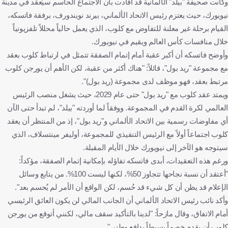
وكانت صحيفة "بيلد" الألمانية قد أفادت بأن الاجتماع الحاسم سيُعقد في مدينة
نيويورك، حيث يعتزم رئيس الاتحاد الألماني، بيرند نويندورف، برفقة فاتسكه،
القيام برحلة غير معلنة للتفاوض مع كلوب، الذي يعمل حالياً محللاً تلفزيونياً
خلال منافسات كأس العالم ويقيم في نيويورك.
وأوضح فاتسكه أن أكبر عقبة أمام إتمام الصفقة تتمثل في ارتباط كلوب بعقد
مع مجموعة "ريد بول"، قائلاً: "هناك أكثر من عقبة، لكن الأهم أن يورجن كلوب
مرتبط بعقد، فهو موظف لدى مجموعة (ريد بول)".
ويمتد عقد كلوب مع "ريد بول" حتى عام 2029، حيث يشغل منصب الرئيس
العالمي لكرة القدم في المجموعة. ووفقاً لما أوردته "بيلد"، لم تبدأ حتى الآن
أي مفاوضات رسمية بين الاتحاد الألماني و"ريد بول"، إذ من المنتظر أن يعقد
كلوب اجتماعاً أولاً مع الرئيس التنفيذي للمجموعة، أوليفر مينتسلاف، الذي
سيتوجه هو الآخر إلى نيويورك خلال الأيام المقبلة.
ورغم هذه التعقيدات، أبدى فاتسكه تفاؤله بإمكانية إتمام الصفقة، مؤكداً:
"أعتقد أن نسبة نجاحها تتجاوز 50%، لكنها ليست 100%. من يتابع وسائل
الإعلام قد يظن أن كل شيء قد حُسم، لكن الواقع أن الأمر لم يُحسم بعد".
وأكد نائب رئيس الاتحاد الألماني أن الجانب المالي لن يكون العائق الرئيسي
أمام الاتفاق، وقال مازحاً: "لدينا بالتأكيد سقف مالي، لكنني أتوقع من يورجن
كلوب أن يقدم خصماً بسيطاً بدافع وطني".