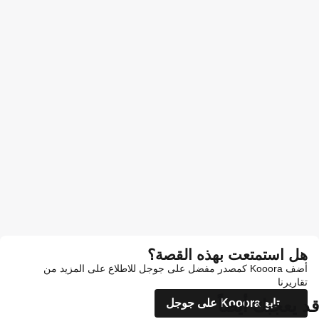
هل استمتعت بهذه القصة؟
أضف Kooora كمصدر مفضل على جوجل للاطلاع على المزيد من
تقاريرنا
قد يعجبك أيضاً
تابع Kooora على جوجل