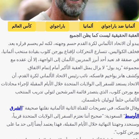
Getty Images
ألمانيا ضد باراجواي
ألمانيا
باراجواي
كأس العالم
العقبة الحقيقية ليست كما يظن الجميع
الإكوادور ضد ألمانيا
الإكوادور
ألمانيا ضد كوت ديفوار
يبدو أن الاتحاد الألماني لكرة القدم حسم وجهته، لكنه لم يحسم قراره بعد.
كوت ديفوار
ألمانيا ضد كوراساو
كوراساو
فخلف الكواليس، تتسارع التحركات لإقناع يورجن كلوب بقيادة منتخب ألمانيا،
جوليان ناجلسمان
يورجن كلوب
ألمانيا
باراغواي
في صفقة قد تعيد أحد أبرز المدربين الألمان إلى الواجهة، إلا أن عقده مع
الولايات المتحدة
الإكوادور
ساحل العاج
كندا
كوراساو
مجموعة "ريد بول" لا يزال يمثل العقبة الأكبر أمام إتمام الاتفاق.
وكشف هانز يواخيم فاتسكه، نائب رئيس الاتحاد الألماني لكرة القدم، أن
كرة قدم
الاتحاد يستعد للسفر إلى الولايات المتحدة خلال الأيام المقبلة لإجراء محادثات
مع يورجن كلوب، الذي يتصدر قائمة المرشحين لتولي تدريب المنتخب
الألماني خلفاً ليوليان ناجلسمان.
وقال فاتسكه، في تصريحات للقناة الثانية الألمانية نقلتها صحيفة "
الشرق
الأوسط
" السعودية: "صحيح أننا نعتزم السفر إلى الولايات المتحدة قريباً،
وسنحدد وجهتنا النهائية خلال الأيام المقبلة، فهذا يعتمد أيضاً إلى حد ما على
يورجن كلوب".