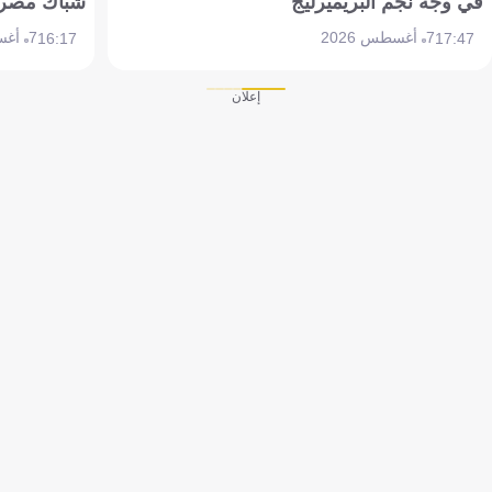
في وجه نجم البريميرليج
شباك مصر
7 أغسطس 2026
7 أغسطس 2026
16:17
17:47
إعلان