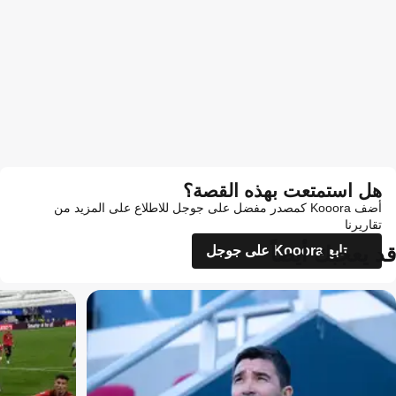
هل استمتعت بهذه القصة؟
أضف Kooora كمصدر مفضل على جوجل للاطلاع على المزيد من
تقاريرنا
قد يعجبك أيضاً
تابع Kooora على جوجل