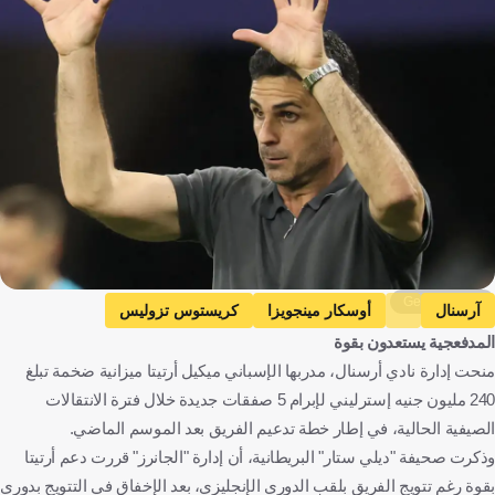
Getty Images
آرسنال
أوسكار مينجويزا
كريستوس تزوليس
المدفعجية يستعدون بقوة
مورجان روجرز
برونو جيمارايش
الدوري الإنجليزي الممتاز
منحت إدارة نادي أرسنال، مدربها الإسباني ميكيل أرتيتا ميزانية ضخمة تبلغ
ميكيل آرتيتا
إنجلترا
إسبانيا
اليونان
البرازيل
كرة قدم
240 مليون جنيه إسترليني لإبرام 5 صفقات جديدة خلال فترة الانتقالات
الصيفية الحالية، في إطار خطة تدعيم الفريق بعد الموسم الماضي.
وذكرت صحيفة "ديلي ستار" البريطانية، أن إدارة "الجانرز" قررت دعم أرتيتا
بقوة رغم تتويج الفريق بلقب الدوري الإنجليزي، بعد الإخفاق في التتويج بدوري