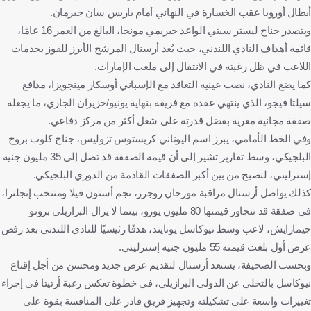
أبطال أوروبا عقب الخسارة في النهائي أمام باريس سان جيرمان.
ويتصدر جناح ليستر سيتي الواعد جيريمي مونجا، البالغ من العمر 16 عامًا،
قائمة أهداف النادي اللندني، حيث يُعد أرسنال المرشح الأبرز للفوز بخدمات
اللاعب في ظل رغبته في الانتقال إلى ملعب الإمارات.
كما يضع النادي، نصب عينيه التعاقد مع الإسباني أوسكار مينجويزا، مدافع
سيلتا فيجو، الذي ينتهي عقده مع فريقه بنهاية يونيو/حزيران الجاري، ما يجعله
صفقة مجانية مغرية بفضل قدرته على شغل أكثر من مركز دفاعي.
وفي الخط الأمامي، يبرز اسم اليوناني كريستوس تزوليس، جناح كلوب بروج
البلجيكي، وسط تقارير تشير إلى أن قيمة الصفقة قد تصل إلى 35 مليون جنيه
إسترليني، لتصبح من بين أكبر الصفقات القادمة من الدوري البلجيكي.
كذلك يواصل أرسنال مراقبة مورجان روجرز، نجم أستون فيلا ومنتخب إنجلترا،
في صفقة قد تتجاوز قيمتها 80 مليون يورو، بينما لا يزال البرازيلي برونو
جيمارايش، لاعب وسط نيوكاسل يونايتد، هدفًا رئيسيًا للنادي اللندني بعد رفض
عرض أول بلغت قيمته 55 مليون جنيه إسترليني.
وبحسب الصحيفة، يستعد أرسنال لتقديم عرض جديد ومحسن من أجل إقناع
نيوكاسل بالتخلي عن الدولي البرازيلي، في خطوة تعكس رغبة أرتيتا في إجراء
تغييرات واسعة على تشكيلته وتجهيز فريق قادر على المنافسة بقوة على