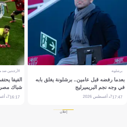
برشلونة
الأرجنتين ضد 
بعدما رفضه قبل عامين.. برشلونة يغلق بابه
الفيفا يحتفي
في وجه نجم البريميرليج
شباك مصر
7 أغسطس 2026
7 أغسطس 2026
16:17
17:47
إعلان