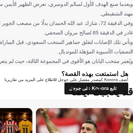
مهند الشنقيطي.
وفي الدقيقة 72، شارك عبد الله الحمدان بدلًا من مصعب
غادر في الدقيقة 85 لصالح مروان الصحفي.
وتأتي تلك الإصابات لتقلق جماهير المنتخب السعودي، قبل المباراة الم
التصفيات الآسيوية المؤهلة للمونديال.
ويُعتبر منتخب اليابان هو الأقوى في المجموعة الثالثة، حيث لم يتعرض لأي هزيمة حتى
هل استمتعت بهذه القصة؟
أضف Kooora كمصدر مفضل على جوجل للاطلاع على المزيد من تقاريرنا
قد يعجبك أيضاً
تابع Kooora على جوجل