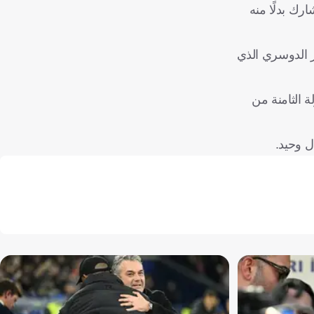
الدوسري، تعرض الظهير الأيمن سعود عبد الحميد لإصابة غادر على إثرها المباراة في الدقيقة 53، وشارك بدلًا منه
اصر الدوسري الذي
ة الثامنة من