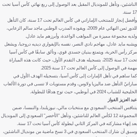
الناشئين، وتأهل للمونديال المقبل بعد الوصول إلى ربع نهائي كأس آسيا تحت
17 سنة.
وأفضل إنجاز للمنتخب الإماراتي في كأس العالم تحت 17 سنة، كان التأهل
للدور ثمن النهائي عام 2009، ويقوده المدرب الوطني ماجد سالم الزعابي،
ولديه مجموعة مميزة من المواهب الواعدة، وأبرزهم مايد عادل.
ويشبه مايد عادل، مهاجم نادي النصر، نفسه بالإيفواري ديديه دروجبا، ويشغل
مركز رأس الحربة، ويتمتع ببنيان جسدي قوي، وتألق سابقًا في كأس آسيا
تحت 17 سنة 2025، بتسجيله هدف التقدم الأول، حيث كانت هذه المباراة
مهمة في الوصول إلى كأس العالم تحت 17 سنة 2025.
كما ساهم في تأهل الإمارات إلى كأس آسيا، بتسجيله الهدف الأول في
مباراتيّ التأهل ضد ماليزيا ولاوس، وقدم مستويات لا تنسى في دورة الألعاب
الخليجية للشباب 2024 في أبوظبي، حيث توج هدافًا للبطولة.
عبد العزيز الفواز
يتنافس المنتخب السعودي مع منتخبات مالي، نيوزيلندا، والنمسا، ضمن
المجموعة 12 لكأس العالم للناشئين، وتأهل "الأخضر" السعودي إلى المونديال
بعد إنهاء مشاركته في المركز الثاني لبطولة كأس آسيا تحت 17 سنة.
وسبق أن شارك المنتخب السعودي في 3 نسخ ماضية من مونديال الناشئين،