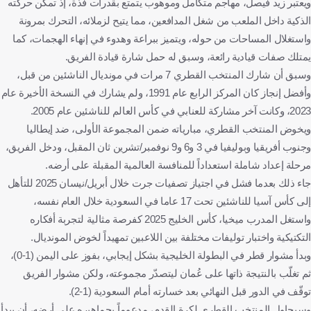
ويعتبر زيد فيصل، مهاجم متكامل وموهوب يتمتع بقدرات فذة، إذ تمكن حركته
الذكية داخل الملعب من شغل المدافعين، مما يتيح لزملائه، التحرك بمرونة
واستغلال المساحات من حوله، ويتميز ببراعة وهدوء في إنهاء الهجمات، كما
يمتلك صفات قيادية رائعة، وسبق له حمل شارة قيادة الفريق.
وسبق أن شارك المنتخب القطري 7 مرات في مونديال الناشئين من قبل،
وأفضل إنجاز كان المركز الرابع عام 1991، ولم يشارك في النسخة الأخيرة عام
2023، وكانت آخر مشاركة للعنابي في كأس العالم للناشئين عام 2005.
ويخوض المنتخب القطري، مبارياته ضمن المجموعة الأولى، ضد إيطاليا
وجنوب أفريقيا وبوليفيا في 3 و6 و9 نوفمبر/تشرين ثان المقبل، ودخل الفريق،
مرحلة إعداد شاملة استعداداً للمنافسة العالمية المقبلة على أرضه.
جاء ذلك بعدما فشل في اجتياز تصفيات جرت خلال أبريل/نيسان 2025 للتأهل
إلى كأس آسيا للناشئين تحت 17 عاما في السعودية خلال العام نفسه،
واستغل المدرب ميخيا، كأس الخليج 2025 كفرصة مثالية لتجربة أفكاره
التكتيكية واختبار توليفات مختلفة بين اللاعبين تمهيداً لخوض المونديال.
وبدأ مشوار قطر في البطولة الخليجية بشكل إيجابي، بفوز على اليمن (1-0)،
ثم تغلّب بالنتيجة ذاتها على عُمان ليتصدّر مجموعته، ولكن مشوار الفريق
توقّف في الدور قبل النهائي بعد خسارته أمام السعودية (1-2).
وسيحاول المنتخب القطري لكرة القدم، مدعوماً بجماهيره على أرضه، أن يبدأ