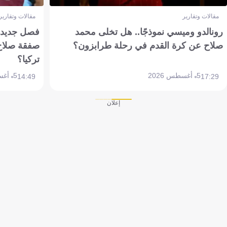
مقالات وتقارير
مقالات وتقارير
رونالدو وميسي نموذجًا.. هل تخلى محمد
فصل جديد بم
صلاح عن كرة القدم في رحلة طرابزون؟
صفقة صلاح
تركيا؟
5 أغسطس 2026
5 أغسطس 2026
14:49
17:29
إعلان