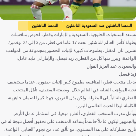
النمسا الناشئين ضد السعودية الناشئين
النمسا الناشئين
تستعد المنتخبات الخليجية، السعودية والإمارات وقطر، لخوض منافسات
السعودية الناشئين
كأس العالم للناشئين
بطولة كأس العالم للناشئين تحت 17 عاما في قطر، من 3 إلى 27 نوفمبر/
قطر الناشئين ضد إيطاليا الناشئين
قطر الناشئين
تشرين ثان المقبل، بطموحات كبيرة لإثبات الحضور بمجموعة من المواهب
إيطاليا الناشئين
كوستاريكا الناشئين ضد الإمارات الناشئين
الواعدة، ويبرز منها كل من القطري زيد فيصل، والإماراتي مايد عادل،
كوستاريكا الناشئين
الإمارات الناشئين
والسعودي عبد العزيز الفواز.
زيد فيصل
المملكة العربية السعودية
الإمارات العربية المتحدة
قطر
يدخل منتخب قطر، المنافسة بطموح كبير لإثبات حضوره، عندما يستضيف
كرة قدم
نخبة المواهب الشابة في العالم خلال، وبصفته المضيف، تأهّل المنتخب
القطري تلقائياً إلى البطولة، ولكن بذل الفريق، جهدا كبيرا لضمان جاهزيته
الكاملة لهذا الحدث العالمي البارز.
ويأمل مدرب المنتخب القطري، ألفارو ميخيا، في استثمار عامل الأرض
والجمهور ليكون عاملاً حاسماً يساعد المنتخب على تحقيق أفضل نتيجة له في
تاريخ مشاركاته على هذا المستوى، مع تألق عدد من نجوم "العنابي" الواعدة.