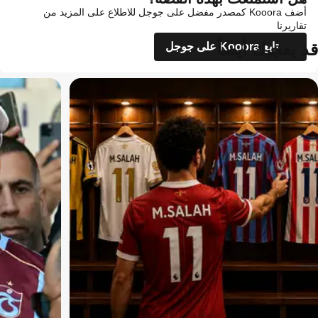
أضف Kooora كمصدر مفضل على جوجل للاطلاع على المزيد من
تقاريرنا
قد يعجبك أيضاً
تابع Kooora على جوجل