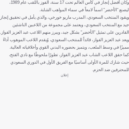
وكان أفضل إنجاز في كأس العالم تحت 17 سنة، الفوز باللقب عام 1989،
ليصنع "الأخضر" اسماً لامعاً في سماء المواهب الشابة.
ويقود المنتخب السعودي، المدرب ماريو خورخي، والذي يأمل في تحقيق إنجاز
جيد مع المنتخب السعودي، ويعتمد على مجموعة من اللاعبين الناشئين
القادرين على تمثيل "الأخضر" بشكل جيد، ويبرز منهم اللاعب عبد العزيز الفواز.
ويعد عبد العزيز الفواز، قائداً للمنتخب السعودي، وُيقدم اللاعب الموهوب أداءً
مميزًا في وسط الملعب، ويتميز بحضوره البدني القوي وأخلاقياته العالية.
كما حقق اللاعب الشاب عبد العزيز الفواز، تطورًا ملحوظًا مع نادي الفتح،
حيث شارك للمرة الأولى أساسيًا مع الفريق الأول في الدوري السعودي
للمحترفين ضد الحزم.
إعلان