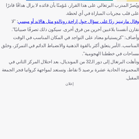
ويُصرّ المدرب البرتغالي على هذا القرار، مُؤمنًا بأن قائده لا يزال هدافًا قادرًا
على قلب مجريات المباراة في أي لحظة.
وقال مارتينيز ردًا على سؤال حول إراحة رونالدو مثل هالاند أو ميسي
: "لا
نقارن أنفسنا بلاعبين آخرين من فرق أخرى. سيكون ذلك تصرفًا صبيانيًا".
وأضاف: "كريستيانو معتاد على التواجد في المكان المناسب في الوقت
المناسب. الأمر يتعلق أكثر بالقوة الذهنية والانضباط الدائم في التمركز، وخلق
مساحات في خططنا الهجومية".
وتأهلت البرتغال إلى دور الـ32 من المونديال، بعد احتلال المركز الثاني في
المجموعة الحادية عشرة برصيد 5 نقاط، وتستعد لمواجهة كرواتيا فجر الجمعة
المقبل.
إعلان