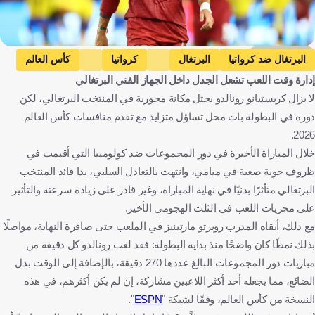
Getty Images
البرتغال ضد كرواتيا
البرتغال
كرواتيا
كأس العالم
إدارة وقت اللعب تشعل الجدل داخل الجهاز الفني البرتغالي
كولومبيا ضد البرتغال
كولومبيا
كريستيانو رونالدو
لا يزال كريستيانو رونالدو يحتل مكانة محورية في المنتخب البرتغالي، لكن
ليونيل ميسي
إرلينج هالاند
البرتغال
كرواتيا
كندا
كولومبيا
دوره في البطولة بات محل تساؤل متزايد مع تقدم منافسات كأس العالم
الولايات المتحدة
الأرجنتين
النرويج
كرة قدم
2026.
خلال المباراة الأخيرة في دور المجموعات ضد كولومبيا التي أقيمت في
ظروف جوية صعبة في ميامي، وانتهت بالتعادل السلبي، بدا قائد المنتخب
البرتغالي متأثرًا بدنيًا في نهاية المباراة، وغير قادر على زيادة سرعته والتأثير
على مجريات اللعب في الثلث الهجومي الأخير.
مع ذلك، أبقاه المدرب روبرتو مارتينيز في الملعب حتى صافرة النهاية، مواصلًا
بذلك نمطًا كان واضحًا منذ بداية البطولة: فقد لعب رونالدو كل دقيقة من
مباريات دور المجموعات البالغ عددها 270 دقيقة، بالإضافة إلى الوقت بدل
الضائع، مما يجعله أحد أكثر اللاعبين مشاركة، إن لم يكن أكثرهم، في هذه
النسخة من كأس العالم، وفقًا لشبكة "
ESPN
".