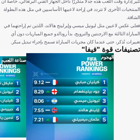
تُثير إدارة وقت اللعب هذه جدلاً متكررًا داخل الجهاز الفني البرتغالي، خاصةً أن
المنتخبات الأخرى لا تتردد في إراحة لاعبيها الأساسيين في مثل هذه البطولة
الشاقة.
فعلى عكس لاعبين مثل ليونيل ميسي وإيرلينج هالاند، اللذين تم إراحتهما في
المباراة الثالثة مع الارجنتين والنرويج، بدأ رونالدو جميع المباريات دون أي
تغييرات تُذكر، حتى عندما كان مجريات المباراة تسمح بإجراء تبديل مبكر.
تصنيفات قوة "فيفا"
الهجوم
صناعة اللعب