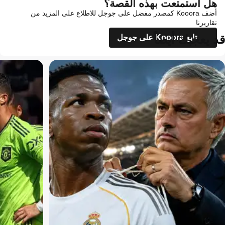
هل استمتعت بهذه القصة؟
أضف Kooora كمصدر مفضل على جوجل للاطلاع على المزيد من
تقاريرنا
قد يعجبك أيضاً
تابع Kooora على جوجل