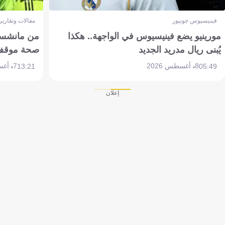
فينيسيوس جونيور
مقالات وتقارير
مورينيو يضع فينيسيوس في الواجهة.. هكذا
من مانشستر
يُبنى ريال مدريد الجديد
صحة موقف تين 
8 أغسطس 2026
7 أغسطس 2026
13:21
05:49
إعلان