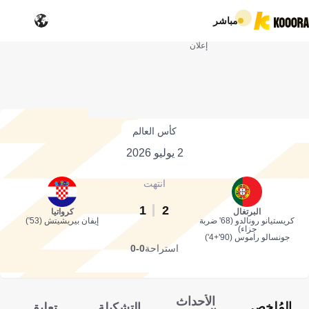
مباشر
إعلان
كأس العالم
2 يوليو 2026
انتهت
1
2
البرتغال
كرواتيا
كريستيانو رونالدو (68' ضربة
إيفان بيريشيتش (53')
جزاء)
جونسالو راموس (90'+4')
استراحة
0-0
الأحداث
المُلخص
التشكيلة
تعليق