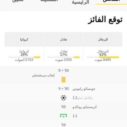
الرئيسية
توقع الفائز
البرتغال
تعادل
كرواتيا
البرتغال
تعادل
كرواتيا
20‎%‎
17‎%‎
63‎%‎
8485 صوت
2350 صوت
2703 أصوات
90' + 8'
إيفان بيريشيتش
جونسالو راموس
90' + 4'
رافائيل لياو
2:1
كريستيانو رونالدو
68'
1:1
59'