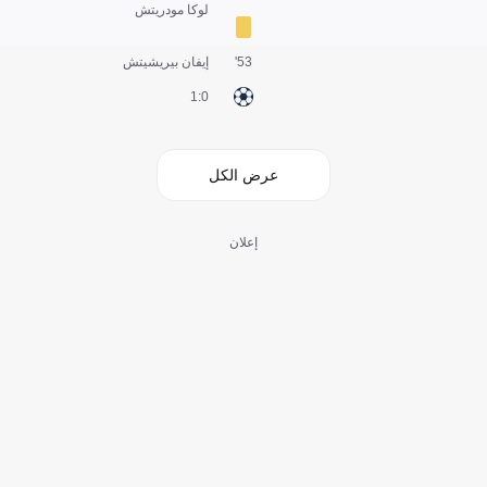
لوكا مودريتش
53'
إيفان بيريشيتش
0:1
عرض الكل
إعلان