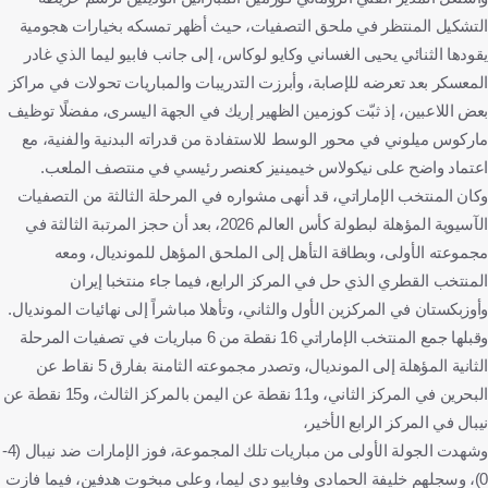
التشكيل المنتظر في ملحق التصفيات، حيث أظهر تمسكه بخيارات هجومية
يقودها الثنائي يحيى الغساني وكايو لوكاس، إلى جانب فابيو ليما الذي غادر
المعسكر بعد تعرضه للإصابة، وأبرزت التدريبات والمباريات تحولات في مراكز
بعض اللاعبين، إذ ثبّت كوزمين الظهير إريك في الجهة اليسرى، مفضلًا توظيف
ماركوس ميلوني في محور الوسط للاستفادة من قدراته البدنية والفنية، مع
اعتماد واضح على نيكولاس خيمينيز كعنصر رئيسي في منتصف الملعب.
وكان المنتخب الإماراتي، قد أنهى مشواره في المرحلة الثالثة من التصفيات
الآسيوية المؤهلة لبطولة كأس العالم 2026، بعد أن حجز المرتبة الثالثة في
مجموعته الأولى، وبطاقة التأهل إلى الملحق المؤهل للمونديال، ومعه
المنتخب القطري الذي حل في المركز الرابع، فيما جاء منتخبا إيران
وأوزبكستان في المركزين الأول والثاني، وتأهلا مباشراً إلى نهائيات المونديال.
وقبلها جمع المنتخب الإماراتي 16 نقطة من 6 مباريات في تصفيات المرحلة
الثانية المؤهلة إلى المونديال، وتصدر مجموعته الثامنة بفارق 5 نقاط عن
البحرين في المركز الثاني، و11 نقطة عن اليمن بالمركز الثالث، و15 نقطة عن
نيبال في المركز الرابع الأخير،
وشهدت الجولة الأولى من مباريات تلك المجموعة، فوز الإمارات ضد نيبال (4-
0)، وسجلهم خليفة الحمادي وفابيو دي ليما، وعلي مبخوت هدفين، فيما فازت