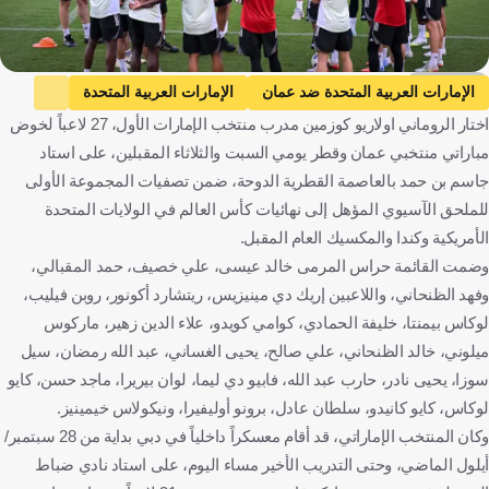
KOOORA
الإمارات العربية المتحدة ضد عمان
الإمارات العربية المتحدة
اختار الروماني اولاريو كوزمين مدرب منتخب الإمارات الأول، 27 لاعباً لخوض
عمان
التصفيات المؤهلة لكأس العالم - آسيا
مباراتي منتخبي عمان وقطر يومي السبت والثلاثاء المقبلين، على استاد
قطر ضد الإمارات العربية المتحدة
قطر
كوزمين أولارويو
جاسم بن حمد بالعاصمة القطرية الدوحة، ضمن تصفيات المجموعة الأولى
كرة قدم
للملحق الآسيوي المؤهل إلى نهائيات كأس العالم في الولايات المتحدة
الأمريكية وكندا والمكسيك العام المقبل.
وضمت القائمة حراس المرمى خالد عيسى، علي خصيف، حمد المقبالي،
وفهد الظنحاني، واللاعبين إريك دي مينيزيس، ريتشارد أكونور، روبن فيليب،
لوكاس بيمنتا، خليفة الحمادي، كوامي كويدو، علاء الدين زهير، ماركوس
ميلوني، خالد الظنحاني، علي صالح، يحيى الغساني، عبد الله رمضان، سیل
سوزا، یحيى نادر، حارب عبد الله، فابيو دي ليما، لوان بيريرا، ماجد حسن، كايو
لوكاس، كايو كانيدو، سلطان عادل، برونو أوليفيرا، ونیكولاس خیمینیز.
وكان المنتخب الإماراتي، قد أقام معسكراً داخلياً في دبي بداية من 28 سبتمبر/
أيلول الماضي، وحتى التدريب الأخير مساء اليوم، على استاد نادي ضباط