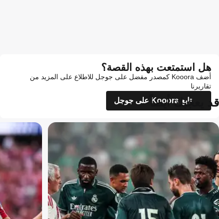
هل استمتعت بهذه القصة؟
أضف Kooora كمصدر مفضل على جوجل للاطلاع على المزيد من
تقاريرنا
قد يعجبك أيضاً
تابع Kooora على جوجل