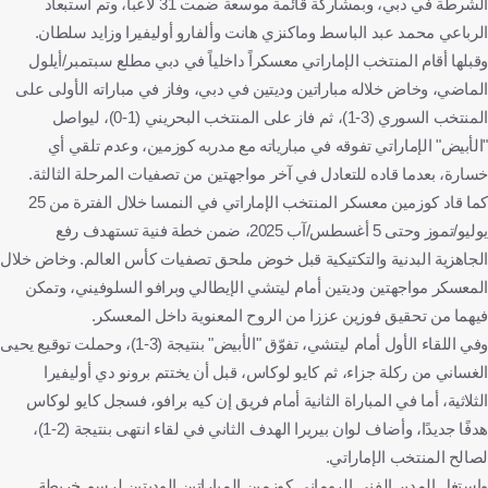
الشرطة في دبي، وبمشاركة قائمة موسعة ضمت 31 لاعباً، وتم استبعاد
الرباعي محمد عبد الباسط وماكنزي هانت وألفارو أوليفيرا وزايد سلطان.
وقبلها أقام المنتخب الإماراتي معسكراً داخلياً في دبي مطلع سبتمبر/أيلول
الماضي، وخاض خلاله مباراتين وديتين في دبي، وفاز في مباراته الأولى على
المنتخب السوري (3-1)، ثم فاز على المنتخب البحريني (1-0)، ليواصل
"الأبيض" الإماراتي تفوقه في مبارياته مع مدربه كوزمين، وعدم تلقي أي
خسارة، بعدما قاده للتعادل في آخر مواجهتين من تصفيات المرحلة الثالثة.
كما قاد كوزمين معسكر المنتخب الإماراتي في النمسا خلال الفترة من 25
يوليو/تموز وحتى 5 أغسطس/آب 2025، ضمن خطة فنية تستهدف رفع
الجاهزية البدنية والتكتيكية قبل خوض ملحق تصفيات كأس العالم. وخاض خلال
المعسكر مواجهتين وديتين أمام ليتشي الإيطالي وبرافو السلوفيني، وتمكن
فيهما من تحقيق فوزين عززا من الروح المعنوية داخل المعسكر.
وفي اللقاء الأول أمام ليتشي، تفوّق "الأبيض" بنتيجة (3-1)، وحملت توقيع يحيى
الغساني من ركلة جزاء، ثم كايو لوكاس، قبل أن يختتم برونو دي أوليفيرا
الثلاثية، أما في المباراة الثانية أمام فريق إن كيه برافو، فسجل كايو لوكاس
هدفًا جديدًا، وأضاف لوان بيريرا الهدف الثاني في لقاء انتهى بنتيجة (2-1)،
لصالح المنتخب الإماراتي.
واستغل المدير الفني الروماني كوزمين المباراتين الوديتين لرسم خريطة