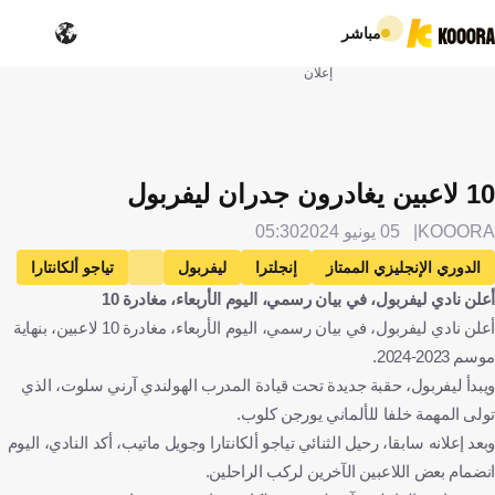
مباشر
إعلان
10 لاعبين يغادرون جدران ليفربول
KOOORA
05 يونيو 2024
05:30
الدوري الإنجليزي الممتاز
إنجلترا
ليفربول
تياجو ألكانتارا
أعلن نادي ليفربول، في بيان رسمي، اليوم الأربعاء، مغادرة 10
إسبانيا
آرني سلوت
هولندا
جويل ماتيب
الكاميرون
أعلن نادي ليفربول، في بيان رسمي، اليوم الأربعاء، مغادرة 10 لاعبين، بنهاية
أدام لويس
الإنتقالات
كرة قدم
موسم 2023-2024.
ويبدأ ليفربول، حقبة جديدة تحت قيادة المدرب الهولندي آرني سلوت، الذي
تولى المهمة خلفا للألماني يورجن كلوب.
وبعد إعلانه سابقا، رحيل الثنائي تياجو ألكانتارا وجويل ماتيب، أكد النادي، اليوم
انضمام بعض اللاعبين الآخرين لركب الراحلين.