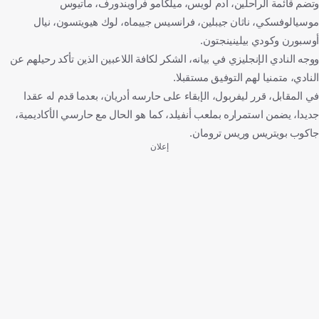
وتضم قائمة الراحلين، آدم لويس، ميلكامو فراويندورف، ماتيوس
موسيالوفسكي، ناثان جيبلين، فرانسيس جييماه، لوك هيويتسون، نيال
أوسبورن وكودي بيلينينجتون.
ووجه النادي الإنجليزي في بيانه، الشكر لكافة اللاعبين الذين تأكد رحيلهم عن
النادي، متمنيا لهم التوفيق مستقبلا.
في المقابل، قرر ليفربول، الإبقاء على حارسه أدريان، بعدما قدم له عقدا
جديدا، يضمن استمراره بملعب أنفيلد، كما هو الحال مع حارسي الأكاديمية،
جاكوب بويتريس وريس ترومان.
إعلان