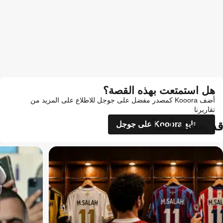
هل استمتعت بهذه القصة؟
أضف Kooora كمصدر مفضل على جوجل للاطلاع على المزيد من
تقاريرنا
قد يعجبك أيضاً
تابع Kooora على جوجل