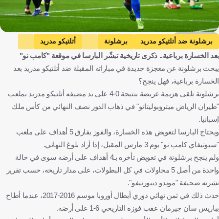
Getty Images
برشلونة ضد أتلتيكو مدريد
برشلونة
أتلتيكو مدريد
بعد الخسارة برباعية.. ذكرى تاريخية تبشّر البارسا في موقعة "كامب نو"
كأس ملك إسبانيا
إسبانيا
كرة قدم
يبحث برشلونة عن معجزة جديدة في مباراته المقبلة ضد أتلتيكو مدريد بعد
الخسارة برباعية، فهل ينجح؟
برشلونة تلقى هزيمة عريضة بنتيجة 0-4 على يد مضيفه أتلتيكو مدريد بملعب
"طيران الرياض ميتروبوليتانو" في ذهاب الدور نصف النهائي من كأس ملك
إسبانيا.
ويحتاج البارسا لتعويض هذه الخسارة، والفوز بفارق 5 أهداف على ملعب
"سبوتيفاي كامب نو" يوم 3 مارس المقبل، إذا أراد بلوغ النهائي.
ولم ينجح برشلونة في تعويض تأخره بـ4 أهداف على أرضه سوى في حالة
واحدة من أصل 5 محاولات في كل البطولات، على مدار تاريخه، حسب تقرير
نشرته صحيفة "موندو ديبورتيفو".
حدث ذلك في ثمن نهائي دوري أبطال أوروبا موسم 2016-2017، عندما أطاح
بباريس سان جيرمان عقب فوزه التاريخي 6-1 على أرضه.