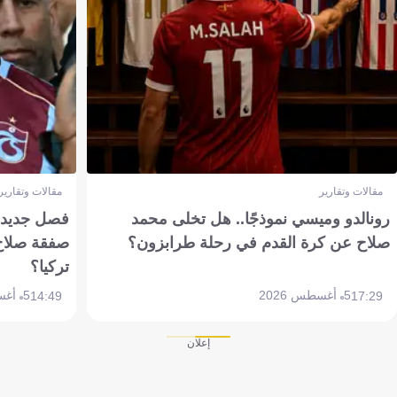
مقالات وتقارير
مقالات وتقارير
رونالدو وميسي نموذجًا.. هل تخلى محمد
فصل جديد بم
صلاح عن كرة القدم في رحلة طرابزون؟
صفقة صلاح
تركيا؟
5 أغسطس 2026
5 أغسطس 2026
14:49
17:29
إعلان