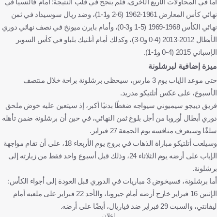
أما في المحاولات الأربع الأخرى، فلم ينجح في قلب النتيجة: أمام فالنسيا في
نهائي كأس المعارض 1961-1962 (6-2 و1-1)، وضد ريال سوسيداد في ثمن
نهائي الكأس 1968-1969 (5-1 و3-0)، وأمام بايرن ميونخ في نصف نهائي دوري
الأبطال 2012-2013 (4-0 و0-3)، وكذلك أمام أتلتيك بلباو في كأس السوبر
الإسباني 2015 (4-0 و1-1).
ميزة إضافية لبرشلونة
حتى موعد الإياب يوم 3 مارس، سيحظى برشلونة براحة خلال منتصف
الأسبوع، على عكس أتلتيكو مدريد.
فريق دييجو سيميوني سيواجه ضغطًا بدنيًا أكبر، إذ سيتعين عليه خوض ملحق
دوري أبطال أوروبا من أجل بلوغ ثمن النهائي، في حين أن برشلونة ضمن تأهله
سلفًا وسيعرف منافسه يوم الجمعة 27 فبراير.
وسيلعب أتلتيكو مباراة الذهاب في بروج يوم الأربعاء 18، على أن تقام مواجهة
الإياب على أرضه يوم الثلاثاء 24، وذلك قبل أسبوع واحد فقط من زيارته إلى
برشلونة.
أما برشلونة، فسيخوض 3 مباريات في الدوري قبل العودة إلى أجواء الكأس:
الإثنين 16 فبراير خارج أرضه أمام جيرونا، والأحد 22 فبراير على ملعبه أمام
ليفانتي، والسبت 29 فبراير ضد فياريال، أيضًا على أرضه.
إعلان