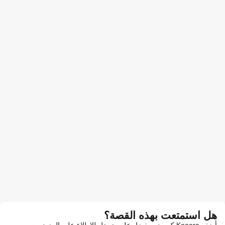
هل استمتعت بهذه القصة؟
أضف Kooora كمصدر مفضل على جوجل للاطلاع على المزيد من