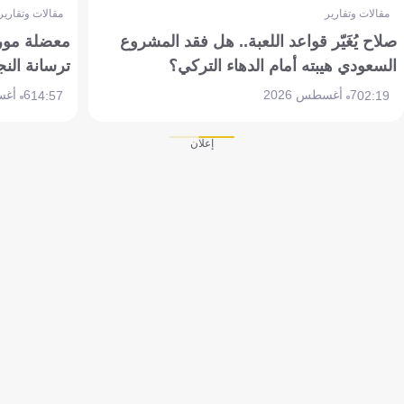
مقالات وتقارير
مقالات وتقارير
صلاح يُغَيّر قواعد اللعبة.. هل فقد المشروع
معضلة مورين
السعودي هيبته أمام الدهاء التركي؟
ترسانة النج
7 أغسطس 2026
6 أغسطس 2026
14:57
02:19
إعلان