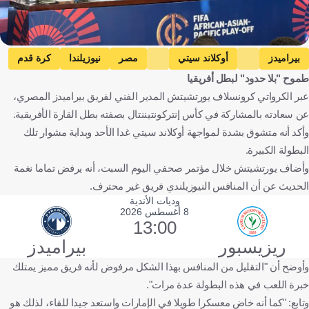
بيراميدز
أوكلاند سيتي
مصر
نيوزيلندا
كرة قدم
طموح "بلا حدود" لبطل أفريقيا
عبر الكرواتي كرونسلاف يورتشيتش المدير الفني لفريق بيراميدز المصري،
عن سعادته بالمشاركة في كأس إنتركونتيننتال بصفته بطل القارة الأفريقية.
وأكد أنه متشوق بشدة لمواجهة أوكلاند سيتي غدا الأحد وبداية مشوار تلك
البطولة الكبيرة.
وأضاف يورتشيتش خلال مؤتمر صحفي اليوم السبت، أنه يرفض تماما نغمة
الحديث عن أن المنافس النيوزيلندي فريق غير محترف.
وديات الأندية
8 أغسطس 2026
13:00
ريزيسبور
بيراميدز
وأوضح أن "التقليل من المنافس بهذا الشكل مرفوض لأنه فريق مميز يمتلك
خبرة اللعب في هذه البطولة عدة مرات".
وتابع: "كما أنه خاض معسكرا طويلا في الإمارات واستعد جيدا للقاء، لذلك هو