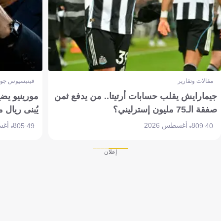
مقالات وتقارير
فينيسيوس جون
جيمارايش يقلب حسابات أرتيتا.. من يدفع ثمن
مورينيو يض
صفقة الـ75 مليون إسترليني؟
يُبنى ريال 
8 أغسطس 2026
8 أغسطس 2026
05:49
09:40
إعلان