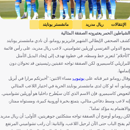
Getty Images
الإنتقالات
ريال مدريد
مانشستر يونايتد
الشياطين الحمر يعتبرونه الصفقة المثالية
أوريلين تشواميني
فرنسا ضد العراق
فرنسا
العراق
كشف الصحفي الإيطالي الشهير فابريزيو رومانو، أن نادي مانشستر يونايتد
كأس العالم
إسبانيا
إنجلترا
فرنسا
العراق
يضع الدولي الفرنسي أوريلين تشواميني، لاعب ريال مدريد، على رأس قائمة
الولايات المتحدة
كرة قدم
"الأحلام" لتعزيز خط وسطه، في خطوة تهدف إلى إيجاد البديل الأمثل
للبرازيلي كاسيميرو، لكن الصفقة تواجه عقبتين رئيسيتين قد تحولان دون
إتمامها.
وقال رومانو عبر قناته على
يوتيوب
مساء الاثنين: "أخبرتكم مرارا في أبريل
ومايو، أنه لو كان لدى مانشستر يونايتد الحرية في اختيار اللاعب المثالي
لتعويض كاسيميرو، فإن الاسم الذي كان سيُطرح داخليا هو أوريلين تشواميني.
إنه لاعب وسط دفاعي مثالي، يتمتع بخبرة أوروبية كبيرة، ومستواه ممتاز،
والاهتمام به مؤكد تماما".
لكن رومانو أوضح أن الصفقة تواجه مشكلتين جوهريتين، الأولى: أن ريال مدريد
لم يفتح الباب حتى الآن لرحيل اللاعب، والثانية: أن راتب تشواميني المرتفع