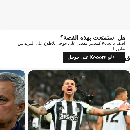
هل استمتعت بهذه القصة؟
أضف Kooora كمصدر مفضل على جوجل للاطلاع على المزيد من
تقاريرنا
قد يعجبك أيضاً
تابع Kooora على جوجل