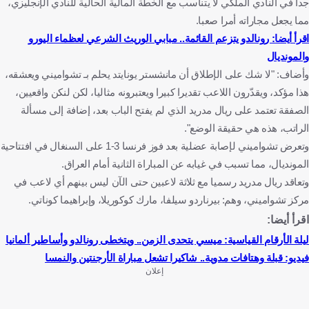
جدا في النادي الملكي لا يتناسب مع الخطة المالية الحالية للنادي الإنجليزي،
مما يجعل مجاراته أمرا صعبا.
اقرأ أيضا: رونالدو يتزعم القائمة.. مبابي الوريث الشرعي لعظماء اليورو
والمونديال
وأضاف: "لا شك على الإطلاق أن مانشستر يونايتد يحلم بـ تشواميني ويعشقه،
هذا مؤكد، ويقدّرون اللاعب تقديرا كبيرا ويعتبرونه مثاليا، لكن لنكن واقعيين،
الصفقة تعتمد على ريال مدريد الذي لم يفتح الباب بعد، إضافة إلى مسألة
الراتب، هذه هي حقيقة الوضع".
وتعرض تشواميني لإصابة عضلية بعد فوز فرنسا 3-1 على السنغال في افتتاحية
المونديال، مما تسبب في غيابه عن المباراة الثانية أمام العراق.
وتعاقد ريال مدريد رسميا مع ثلاثة لاعبين حتى الآن ليس بينهم أي لاعب في
مركز تشواميني، وهم: بيرناردو سيلفا، مارك كوكوريلا، وإبراهيما كوناتي.
اقرأ أيضا:
ليلة الأرقام القياسية: ميسي يتحدى الزمن.. ويتخطى رونالدو وأساطير ألمانيا
فيديو: قبلة وهتافات مدوية.. شاكيرا تشعل مباراة الأرجنتين والنمسا
إعلان