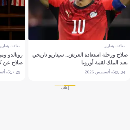
مقالات وتقارير
مقالات وتقارير
صلاح ورحلة استعادة العرش.. سيناريو تاريخي
رونالدو وم
يعيد الملك لقمة أوروبا
صلاح عن ك
6 أغسطس 2026
5 أغسطس 2026
17:29
08:04
إعلان