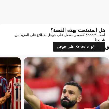
هل استمتعت بهذه القصة؟
أضف Kooora كمصدر مفضل على جوجل للاطلاع على المزيد من
تقاريرنا
قد يعجبك أيضاً
تابع Kooora على جوجل