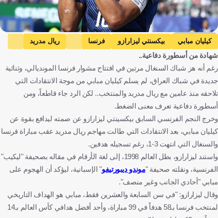
Getty Images
كيليان مبابي
بيكسنتي ليزارازو
فرنسا
ريال مدريد
شهادة من أسطورة دفاعية..
كأس العالم
فرنسا ضد السنغال
السنغال
رغم أنه هز شباك السنغال مرتين في افتتاح مشوار فرنسا المونديالي، وثنائية
فرنسا ضد العراق
العراق
فرنسا
السنغال
جديدة في شباك العراق، لم يسلم كيليان مبابي من موجة الانتقادات التي
الولايات المتحدة
العراق
كرة قدم
تلاحقه منذ عامين مع ريال مدريد والمنتخب.. لكن الرد جاء قاطعاً، ومن
أسطورة دفاعية تعرف معنى الضغط.
وخرج النجم الفرنسي السابق بيكسينتي ليزارازو عن صمته ليدافع بقوة عن
كيليان مبابي، بعد الانتقادات التي طالت مهاجم ريال مدريد عقب مباراة فرنسا
والسنغال التي انتهت 3-1، رغم تسجيله هدفين.
واستند ليزارازو، بطل العالم 1998، إلى لغة الأرقام في مقاله بصحيفة "ليكيب"
الفرنسية، ونقلته صحيفة "
موندو ديبورتيفو
" الإسبانية، ليؤكد أن الهجوم على
مبابي "أحادي الجانب وغير منصف".
وقال ليزارازو: "في سن السابعة والعشرين فقط، مبابي هو الهداف التاريخي
لمنتخب فرنسا بـ58 هدفاً في 99 مباراة، وأحد أفضل هدافي كأس العالم بـ14