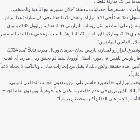
هدفاً في 15 مباراة فقط".
وأضاف مستعرضاً إحصائيات مذهلة: "خلال مسيرته مع الأندية والمنتخب،
سجل 427 هدفاً في 570 مباراة، بمعدل 0.75 هدف في كل مباراة؛ هذا الرقم
يتفوق على أساطير مثل رونالدو البرازيلي 0.65 هدف، وراؤول 0.42، وتيري
هنري 0.45، وماركو فان باستن 0.70، لوهذا السبب يزعجني هذا النقد المستمر
خلال العامين الماضيين".
وتطرق ليزارازو لمقارنة باريس سان جيرمان وريال مدريد قائلاً: "منذ 2024،
فاز باريس بلقبين في دوري أبطال أوروبا، بينما لم يحقق ريال مدريد أي لقب
كبير.. هذه حقيقة، ولكن ذلك لا يقلل من إنجازات مبابي، وبالتأكيد لا يجعله لاعباً
عادياً".
وختم ليزارازو دفاعه برد حاسم على من ينتقدون الجانب الدفاعي لمبابي:
"أولئك الذين يرون في عدم دفاعه بما يكفي عيباً جوهرياً، ويريدون نقله للجناح
الأيسر ليُجبر على الدفاع أكثر، مخطئون تماماً".