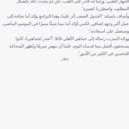
الجهاز الطبي، ورأينا أنه قادر على اللعب، لكن لم يحدث ذلك بالشكل
المطلوب واضطررنا لتغييره".
وأضاف يايسله: "الجدول الصعب أثر علينا، وهذا التراجع يؤكد أننا بحاجة إلى
عمل أكبر وجهد إضافي. لكنني أؤكد أننا بنينا شيئًا مميزًا في الموسم الماضي،
وسنعمل على استعادته".
ووجّه المدرب رسالة إلى جماهير الأهلي قائلا: "أعتذر لجماهيرنا، كانوا
يستحقون أفضل مما قدمناه اليوم. علينا أن ننهض سريعًا ونُظهر الشجاعة
للتحسين في الكثير من الأمور".
إعلان