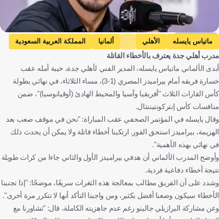
Getty Images
ماتياس يايسله
الأهلي
ألمانيا
المملكة العربية السعودية
مدرب أهلي جدة يعترف بالأخطاء القاتلة
كرة قدم
أبدى الألماني ماتياس يايسله، المدير الفني لأهلي جدة، خيبة أمله عقب
خسارة فريقه أمام بيراميدز المصري (1-3)، مساء الثلاثاء، في نهائي بطولة
كأس القارات الثلاث "أفريقيا وآسيا والمحيط الهادئ (أوقيانوسيا)"، ضمن
منافسات كأس إنتركونتيننتال.
وقال يايسله في المؤتمر الصحفي عقب المباراة: "نحن في موقف صعب بعد
الهزيمة، بيراميدز استحق الفوز. ارتكبنا أخطاء قاتلة ولا يمكن أن يحدث ذلك
في نهائي بهذه الأهمية".
وأوضح المدرب الألماني أن هدفي بيراميدز الأول والثاني جاءا من كرات طويلة
نتيجة أخطاء دفاعية فردية.
وشدد على أن الفريق مطالب بمعالجة هذه الثغرات سريعًا، موضحًا: "إذا تجنبنا
الأخطاء سيكون وضعنا أفضل بكثير، ومن واجبنا التأكد أنها لا تتكرر مرة أخرى".
وعن مشاركة البرازيلي جالينو رغم عدم جاهزيته الكاملة، قال: "تشاورنا مع