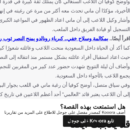
وأوضح كوفيا أن اللاعب السنغالي كان يمتلك ثقة كبيرة في قدرة 
الأخيرة، مؤكدًا أن ماني تحدث معه أكثر من مرة عن رغبته في إنها
وأشار وكيل اللاعب إلى أن ماني اعتاد الظهور في المواعيد الكبرى،
التسجيل أو قيادة الفريق داخل الملعب.
اقرأ أيضًا..
بمكالمة وسلاح خفي.. كبرياء رونالدو يمنح النصر ثوب ر
كما أكد أن الحياة داخل السعودية منحت اللاعب وعائلته شعورًا كبي
حيث اعتاد استقبال أفراد عائلته بشكل مستمر منذ انتقاله إلى النص
وأضاف أن ليلة التتويج شهدت حضور عدد كبير من المقربين للنجم
يجمع اللاعب بالأجواء داخل السعودية.
وفي سياق متصل، أوضح كوفيا أن رغبة ماني في اللعب بجوار البرتغا
إلى أن اللاعب يعتبر قائد “العالمي” أحد أعظم اللاعبين في تاريخ 
هل استمتعت بهذه القصة؟
أضف Kooora كمصدر مفضل على جوجل للاطلاع على المزيد من تقاريرنا
قد يعجبك أيضاً
تابع Kooora على جوجل