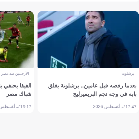
برشلونة
الأرجنتين ضد مصر
بعدما رفضه قبل عامين.. برشلونة يغلق
الفيفا يحتفي بث
بابه في وجه نجم البريميرليج
شباك مصر
7 أغسطس 2026
7 أغسطس 2026
16:17
17:47