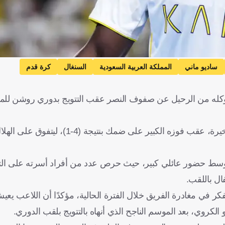
ساديو ماني
المملكة العربية السعودية
السنغال
كرة قدم
كله من الرحيل عن صفوف النصر عقب التتويج بدوري روشن للمح
وكان النصر قد حسم لقب دوري روشن للمحترفين في الجولة الأخيرة، عقب فوزه 
ل وسط حضور عائلي كبير، حيث حرص عدد من أفراد أسرته على الت
ال باللقب.
فكر في مغادرة الفريق خلال الفترة الحالية، مؤكدًا أن اللاعب يع
كروي، بعد الموسم الناجح الذي أنهاه بالتتويج بلقب الدوري.