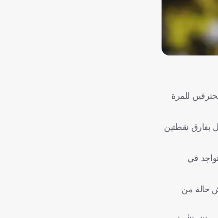
ترفين للمرة
الكبير على ضمك بنتيجة (4-1)، ليتفوق على الهلال بفارق نقطتين
واجد في
يش حالة من