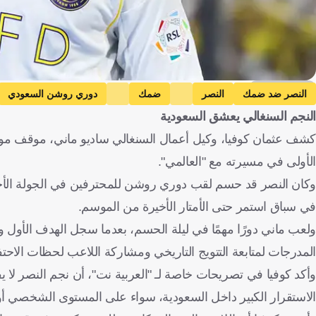
Getty Images
النصر ضد ضمك
النصر
ضمك
دوري روشن السعودي
النجم السنغالي يعشق السعودية
كشف عثمان كوفيا، وكيل أعمال السنغالي ساديو ماني، موقف مو
الأولى في مسيرته مع "العالمي".
في سباق استمر حتى الأمتار الأخيرة من الموسم.
ولعب ماني دورًا مهمًا في ليلة الحسم، بعدما سجل الهدف الأو
المدرجات لمتابعة التتويج التاريخي ومشاركة اللاعب لحظات الاحتف
وأكد كوفيا في تصريحات خاصة لـ "العربية نت"، أن نجم النصر لا ي
الاستقرار الكبير داخل السعودية، سواء على المستوى الشخصي أو ال