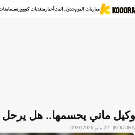
مباريات اليوم
جدول البث
أخبار
منتديات كووورة
مسابقات
وكيل ماني يحسمها.. هل يرحل ع
KOOORA
22 مايو 2026
09:01