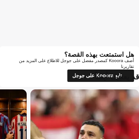
هل استمتعت بهذه القصة؟
أضف Kooora كمصدر مفضل على جوجل للاطلاع على المزيد من
تقاريرنا
قد يعجبك أيضاً
تابع Kooora على جوجل