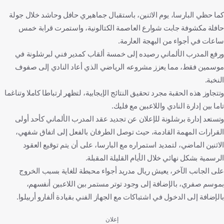
كما حظي البارسا، يوم الاثنين، باستقبال جماهيري حافل وحاشد خلال جولة
حافلة مكشوفة جابت شوارع العاصمة الكتالونية، واستمرت قرابة خمس
ساعات في أجواء من البهجة العارمة.
ورفع المدرب الألماني رصيده إلى خمسة ألقاب كمدير فني لبرشلونة في
موسمين فقط، مما يعزز مشروعه الرياضي الذي أعاد النادي إلى صفوف
النخبة.
وتتجاوز هذه الحقبة مجرد تحقيق النتائج الإيجابية، لتظهر ارتباطا كاملا وتناغما
تاما بين إدارة النادي واللاعبين مع فليك.
وتستعد إدارة برشلونة للإعلان عن تجديد عقد المدرب الألماني كأحد أولى
القرارات المهمة القادمة، حيث توصل الطرفان بالفعل إلى اتفاق شفهي،
الاثنين الماضي، لتمديد استمراره مع البارسا، على أن يتم توقيع العقود
الرسمية بشكل نهائي خلال الأيام القليلة المقبلة.
على الجانب الآخر، يعيش ريال مدريد أجواء محبطة للغاية بسبب الخروج
بموسم صفري، بالإضافة إلى وجود توتر مستمر بين اللاعبين أنفسهم،
بالإضافة إلى الدخول في اشتباكات مع الجهاز الفني بقيادة ألفارو أربيلوا.
إعلان