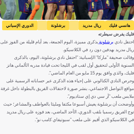
Getty Images
هانسي فليك
ريال مدريد
برشلونة
الدوري الإسباني
فليك يفرض سيطرته
ألمانيا
إسبانيا
كرة قدم
احتفل نادي
برشلونة
بذكرى مميزة، اليوم الجمعة، بعد أيام قليلة من الفوز على
ريال مدريد بهدفين دون رد في الكلاسيكو.
وقالت صحيفة "ماركا" الإسبانية: "احتفل نادي برشلونة، اليوم، بالذكرى
السنوية الأولى لتحقيق أول لقب في الليجا تحت قيادة مدربه الألماني هانز
فليك، والذي وافق يوم 15 مايو من العام الماضي".
وحرص النادي الكتالوني على إحياء هذه الذكرى عبر حساباته الرسمية على
مواقع التواصل الاجتماعي، بنشر صورة لاحتفالات الفريق بالبطولة داخل غرفة
ملابس ملعب "آر سي دي إي ستاديوم".
وأوضحت أن برشلونة يعيش أسبوعا مكثفا ومليئا بالعواطف والمشاعر؛ حيث
توج الفريق رسميا بلقب الدوري، الأحد الماضي، بعد فوزه على ريال مدريد
في الكلاسيكو الذي أقيم على ملعب "سبوتيفاي كامب نو".