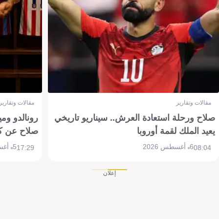
مقالات وتقارير
مقالات وتقارير
صلاح ورحلة استعادة العرش.. سيناريو تاريخي
رونالدو وم
يعيد الملك لقمة أوروبا
صلاح عن ك
6 أغسطس 2026
5 أغسطس 2026
17:29
08:04
إعلان