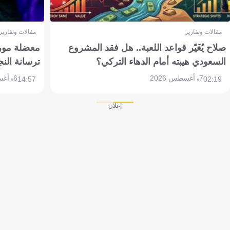
مقالات وتقارير
مقالات وتقارير
صلاح يُغَيّر قواعد اللعبة.. هل فقد المشروع
معضلة مورين
السعودي هيبته أمام الدهاء التركي؟
ترسانة النج
7 أغسطس 2026
6 أغسطس 2026
14:57
02:19
إعلان