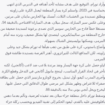
وأراد تورام، التوقيع على هدف مشابه لأحد أهدافه في الديربي الذي انتهى
بخماسية في 2023، واستلم كرة يسار المنطقة ليعدل الكرة على زاويته
ويطلق تسديدة بين الخشبات الثلاث، أمسك بها الحارس ماينان على مرتين.
وعلى عكس سير المباراة، سجل ميلان، هدف المباراة الافتتاحي بالدقيقة 54،
مستغلا خطأ فادح من الحارس سومير الذي تصدى برعونة لتسديدة ضعيفة من
خارج المنطقة من ساليمايكيرس، ليتصدى لها بشكل ضعيف، وترتد منه أمام
المرمى، ويسكنها بوليسيتش الشباك بسهولة.
وأضاع باستوني، كرة على طبق من ذهب هيأها له تورام بشكل جيد وعلى
زاويته، لكن المدافع الثالث للنيراتزوري، أهدر الفرصة بتسديدة طائشة فوق
المرمى.
لياو حصل على كرة جهة اليسار ونفذ مرتدة بلاعب ضد لاعب (أكانجي)، لكنه
تأخر في اتخاذ القرار المناسب، لينجح مانويل أكانجي في التدخل وقطع الكرة.
وأجرى المدرب كيفو، أول تبديل، بخروج لاوتارو مارتينيز الذي حصل على بطاقة
صفراء للاعتراض وظهر بشكل غير مرضي طوال الدقائق التي حصل عليها،
ليخرج ويحل أنجي بوني بدلا منه بالدقيقة 66.
وسقط تورام داخل منطقة جزاء ميلان بعد تنفيذه لعرضية، وتألم بعدما دهس
بافلوفيتش عليه بالقدم، ليعود الحكم إلى تقنية الفيديو ويحتسب ركلة جزاء