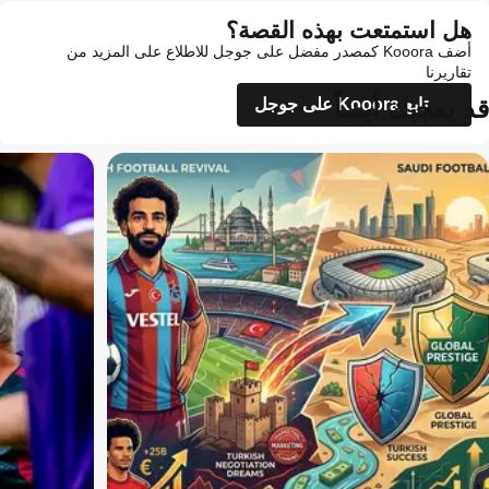
هل استمتعت بهذه القصة؟
أضف Kooora كمصدر مفضل على جوجل للاطلاع على المزيد من
تقاريرنا
قد يعجبك أيضاً
تابع Kooora على جوجل