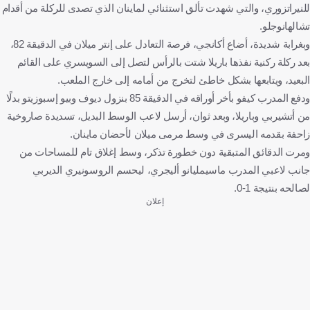
للنيراتزوري، والتي شهدت تألق استثنائي لماينان الذي تصدى للركلة من أقدام
تشالهانوجلو.
وبغرابة شديدة، أضاع أكانجي، فرصة التعادل على إنتر ميلان في الدقيقة 82،
بعد ركلة ركنية نفذها باريلا شتت بالرأس لتصل إلى السويسري على القائم
البعيد، ويتابعها بشكل خاطئ لتخرج من أمامه إلى خارج الملعب.
ودفع المدرب كيفو بأخر أوراقه في الدقيقة 85 بنزول ديوف وبيو إسبوزيتو بدلًا
من أتشيربي وباريلا، وبعد ثوان، أرسل لاعب الوسط البديل، تسديدة صاروخية
زاحفة بقدمه اليسرى في وسط مرمى ميلان لأحضان ماينان.
ومرت الدقائق المتبقية دون خطورة تذكر، وسط إغلاق تام للمساحات من
جانب لاعبي المدرب ماسيمليانو أليجري، ليحسم الروسونيري الديربي
لصالحه بنتيجة 1-0.
إعلان