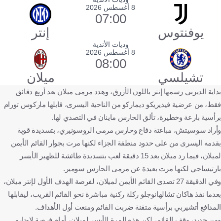
8 أغسطس 2026
07:00
يوفنتوس
إنتر
وديات الأندية
8 أغسطس 2026
08:00
تشيلسي
ميلان
بداية الديربي رسمها إنتر باللون الأزرق، وهدد مرمى ميلان بعد أربع دقائق
فقط، من عرضية فيديريكو ديماركو من الناحية اليسرى، قابلها ماركوس تورام
برأسية بارعة وخطيرة، تألق الحارس ماينان في التصدي لها.
وأراد سوسيتش، مباغتة دفاع وحارس مرمى الروسونيري، بتسديدة قوية
بقدمه اليسرى من على حدود منطقة الجزاء لكنها مرت بجوار القائم الأيمن
لميلان، فيما رد ميلان بعد 15 دقيقة لعب بتسديدة طائشة للظهير الأيسر
بارتيساجي لكنها مرت بعيدة عن مرمى الحارس سومير.
وفي الدقيقة 27 تصدى القائم الأيمن لميلان، لفرصة الهدف الأول لإنتر ميلان،
بعدما نفذ هاكان تشالهانوجلو ركلة ركنية مباشرة نحو القائم القريب، ليقابلها
المدافع أتشيربي برأسية متقنة ضربت القائم ومنعت أول الأهداف.
ومن جديد، وقف القائم، لكن هذه المرة الأيسر لميلان، أمام فرصة لاوتارو