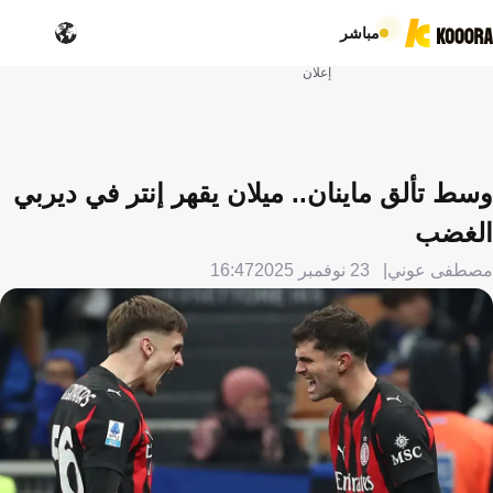
مباشر
إعلان
وسط تألق ماينان.. ميلان يقهر إنتر في ديربي
الغضب
مصطفى عوني
23 نوفمبر 2025
16:47