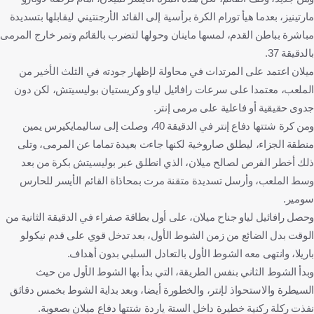
مارتينيز، بعدما هيأ تورام الكرة برأسية إلى القائد الأرجنتيني ليقابلها بتسديدة
مباشرة بباطن القدم، لمسها ماينان وحولها لتضرب بالقائم وتمر خارج المرمى
بالدقيقة 37.
ميلان اعتمد على المرتدات في محاولة لإظهار جودته في الثلث الأخير من
الملعب، معتمدا على سرعات رافائيل لياو وكريستيان بوليسيتش، لكن دون
جدوى حقيقية أو فاعلية على مرمى إنتر.
ومن كرة شتتها دفاع إنتر في الدقيقة 40، وصلت إلى ساليمايكيرس يمين
منطقة الجزاء، ليطلق صاروخية لكنها جاءت بعيدة تماما عن المرمى، وتلى
ذلك أخطر الفرص لصالح ميلان، الذي انطلق عبر بوليسيتش بكرة من بعد
وسط الملعب، وأرسل تسديدة متقنة مرت بمحاذاة القائم الأيسر للحارس
سومير.
وحصل رافائيل لياو جناح ميلان، على أول بطاقة صفراء في الدقيقة الثانية من
الوقت بدل الضائع من زمن الشوط الأول، بعد تدخل قوي على قدم نيكولو
باريلا، وانتهى معه الشوط الأول بالتعادل السلبي بدون أهداف.
وبدأ الشوط الثاني بنفس الطريقة، التي بدأ بها الشوط الأول من حيث
السيطرة والاستحواذ لإنتر، والخطورة أيضا، وبعد بداية الشوط بخمس دقائق
نفذت ركلة ركنية خطيرة داخل الستة ياردة شتتها دفاع ميلان بصعوبة.