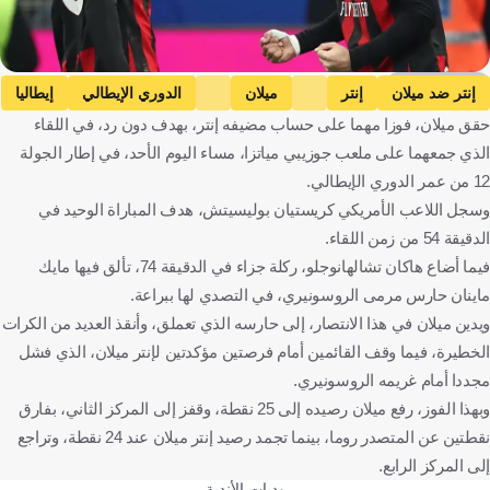
Getty Images
إنتر ضد ميلان
إنتر
ميلان
الدوري الإيطالي
إيطاليا
حقق ميلان، فوزا مهما على حساب مضيفه إنتر، بهدف دون رد، في اللقاء
كرة قدم
الذي جمعهما على ملعب جوزيبي مياتزا، مساء اليوم الأحد، في إطار الجولة
12 من عمر الدوري الإيطالي.
وسجل اللاعب الأمريكي كريستيان بوليسيتش، هدف المباراة الوحيد في
الدقيقة 54 من زمن اللقاء.
فيما أضاع هاكان تشالهانوجلو، ركلة جزاء في الدقيقة 74، تألق فيها مايك
ماينان حارس مرمى الروسونيري، في التصدي لها ببراعة.
ويدين ميلان في هذا الانتصار، إلى حارسه الذي تعملق، وأنقذ العديد من الكرات
الخطيرة، فيما وقف القائمين أمام فرصتين مؤكدتين لإنتر ميلان، الذي فشل
مجددا أمام غريمه الروسونيري.
وبهذا الفوز، رفع ميلان رصيده إلى 25 نقطة، وقفز إلى المركز الثاني، بفارق
نقطتين عن المتصدر روما، بينما تجمد رصيد إنتر ميلان عند 24 نقطة، وتراجع
إلى المركز الرابع.
وديات الأندية