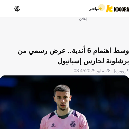
مباشر
إعلان
وسط اهتمام 6 أندية.. عرض رسمي من
برشلونة لحارس إسبانيول
كووورة
28 مايو 2025
03:45