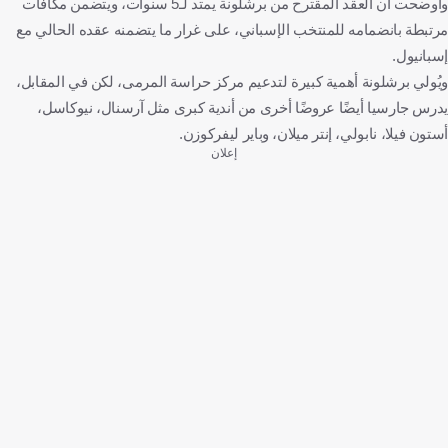
وأوضحت أن العقد المقترح من برشلونة يمتد لـ5 سنوات، ويتضمن مكافآت
مرتبطة بانضمامه للمنتخب الإسباني، على غرار ما يتضمنه عقده الحالي مع
إسبانيول.
ويُولي برشلونة أهمية كبيرة لتدعيم مركز حراسة المرمى، لكن في المقابل،
يدرس جارسيا أيضًا عروضًا أخرى من أندية كبرى مثل آرسنال، نيوكاسل،
أستون فيلا، نابولي، إنتر ميلان، وباير ليفركوزن.
إعلان