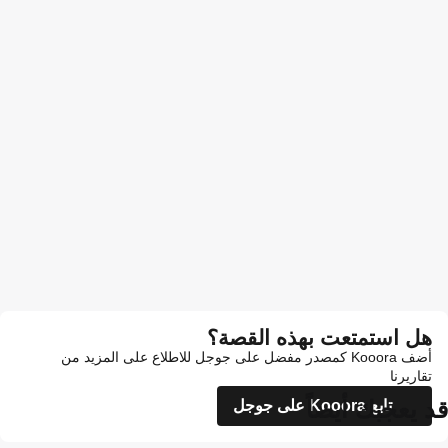
هل استمتعت بهذه القصة؟
أضف Kooora كمصدر مفضل على جوجل للاطلاع على المزيد من
تقاريرنا
قد يعجبك أيضاً
تابع Kooora على جوجل