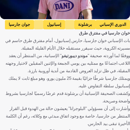
Getty Images
الدوري الإسباني
برشلونة
إسبانيول
جوان جارسيا
خوان جارسيا في مفترق طرق
إسبانيا
كرة قدم
بات الإسباني خوان جارسيا، حارس إسبانيول، أمام مفترق طرق حاسم في
مسيرته الكروية، حيث سيقرر مستقبله خلال الأيام القليلة المقبلة.
ووفقًا لما أوردته صحيفة "
موندو ديبورتيفو
" الإسبانية، من المنتظر أن يعقد
اللاعب اجتماعًا مع ممثليه بين يومي الجمعة والإثنين المقبلين لاختيار وجهته
المقبلة، في ظل تزايد العروض القادمة من أندية أوروبية بارزة.
ويمتلك جارسيا شرطًا جزائيًا بقيمة 25 مليون يورو، وهو مبلغ ثابت لا يملك
إسبانيول سلطة التفاوض عليه.
وكشفت الصحيفة الإسبانية أن برشلونة قدم عرضًا رسميًا لجارسيا بشروط
واضحة وصريحة.
وأشارت إلى أن مسؤولي "البلوجرانا" يعيشون حالة من الهدوء قبل القرار
المنتظر من جارسيا، خاصة مع وجود اتفاق مبدئي مع وكلائه، رغم أن الكلمة
الأخيرة تبقى بيد الحارس.