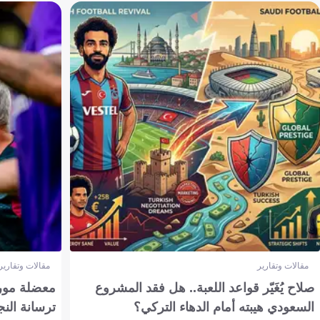
مقالات وتقارير
مقالات وتقارير
صلاح يُغَيّر قواعد اللعبة.. هل فقد المشروع
معضلة مورين
السعودي هيبته أمام الدهاء التركي؟
ترسانة النج