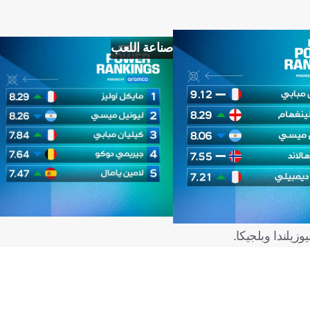
صناعة اللعب
يلندا وبلجيكا.