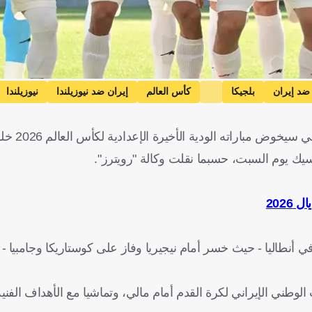
 ضد إيران
بلجيكا
كأس العالم
إيران ضد نيوزيلندا
نيوزيلندا
جنوب أفريقيا
تركيا ضد باراجواي
تركيا
باراجواي
أعلن الاتحاد الإيراني لك
يران
مالي
بلجيكا
الولايات المتحدة
نيوزيلندا
مصر
المكسي
يك يوم السبت، حسبما نقلت وكالة "رويترز".
2026
رين تدريبيين في ​أنطاليا - حيث خسر أمام نيجيريا وفاز على ⁠كوستاريكا وجامبيا
خب الوطني الإيراني لكرة القدم أمام مالي، وتماشيا ​مع الأهداف الفن