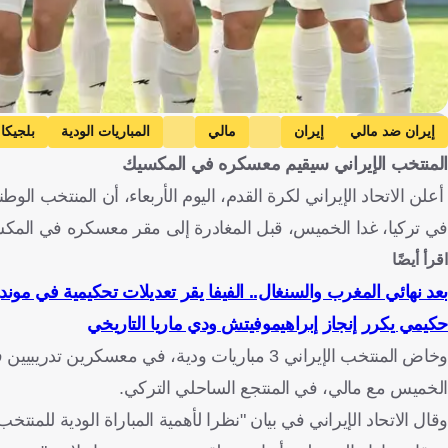
Getty Images
إيران ضد مالي
إيران
مالي
المباريات الودية
بلجيكا
المنتخب الإيراني سيقيم معسكره في المكسيك
مصر ضد إيران
مصر
المكسيك ضد جنوب أفريقيا
المكسيك
تركيا ضد الولايات المتحدة الأمريكية
الولايات المتحدة الأمريكية
إ
في تركيا، غدا الخميس، قبل المغادرة إلى مقر معسكره في ‌المكس
جنوب أفريقيا
تركيا
باراغواي
كرة قدم
اقرأ أيضًا
بعد نهائي المغرب والسنغال.. الفيفا يقر تعديلات تحكيمية في مونديال 
حكيمي يكرر إنجاز إبراهيموفيتش ودي ماريا التاريخي
وخاض المنتخب الإيراني 3 مباريات ودية، في معسك
الخميس مع مالي، في المنتجع الساحلي التركي.
وقال الاتحاد الإيراني ​في بيان "نظرا لأهمية المباراة الودية للمنت