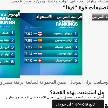
ستقام مباراة الغد خلف أبواب مغلقة، ودون حضور إعلامي".
تصنيفات قوة "فيفا"
الهجوم
ة المرمى
حراسة المرمى – الاستحواذ
وستلعب إيران المونديال ضمن المجموعة السابعة، برفقة مصر ونيوز
هل استمتعت بهذه القصة؟
أضف Kooora كمصدر مفضل على جوجل للاطلاع على المزيد من تقاريرنا
قد يعجبك أيضاً
تابع Kooora على جوجل