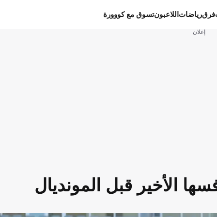
فرق
رياضات
اللاعبون
تسوق مع كووورة
إعلان
سها الأخير قبل المونديال