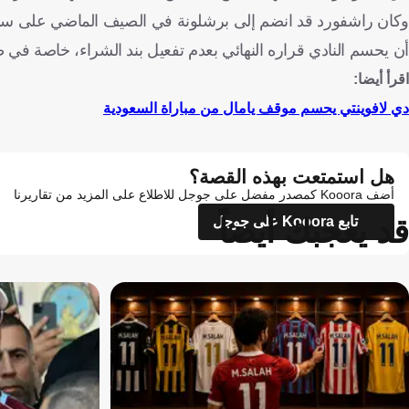
وكان راشفورد قد انضم إلى برشلونة في الصيف الماضي على سبيل ا
أن يحسم النادي قراره النهائي بعدم تفعيل بند الشراء، خاصة في 
اقرأ أيضا:
دي لافوينتي يحسم موقف يامال من مباراة السعودية
هل استمتعت بهذه القصة؟
أضف Kooora كمصدر مفضل على جوجل للاطلاع على المزيد من تقاريرنا
قد يعجبك أيضاً
تابع Kooora على جوجل