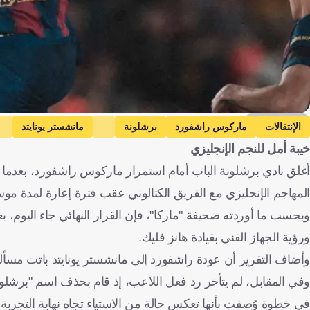
Getty Images
الإنتقالات
ماركوس راشفورد
برشلونة
مانشستر يونايتد
خيبة أمل للنجم الإنجليزي
أغلق نادي برشلونة الباب أمام استمرار ماركوس راشفورد، بعدما 
المهاجم الإنجليزي مع الفريق الكتالوني عقب فترة إعارة لمدة مو
وبحسب ما أوردته صحيفة "ماركا"، فإن القرار النهائي جاء اليوم،
ورؤية الجهاز الفني بقيادة هانز فليك.
وأضاف التقرير أن عودة راشفورد إلى مانشستر يونايتد باتت مسألة 
وفي المقابل، لم يتأخر رد فعل اللاعب، إذ قام بحذف اسم "برشلونة
في خطوة وُصفت بأنها تعكس حالة من الاستياء تجاه نهاية التجربة.