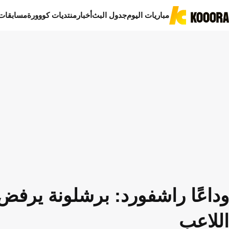
مباريات اليوم
جدول البث
أخبار
منتديات كووورة
مسابقات
وداعًا راشفورد: برشلونة يرفض 
اللاعب