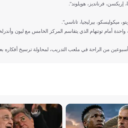
ا، إريكسن، فرنانديز، هويلوند".
تو، ميكوليسكو، بيرليجيا، تاناسي".
كز الرابع برصيد 15 نقطة بفارق نقطة واحدة أمام توتنهام الذي يتقاسم المركز الخامس مع ليون و
 أسبوعين من الراحة في ملعب التدريب، لمحاولة ترسيخ أفكاره ب