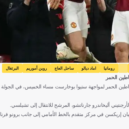
رومانيا
اماد ديالو
ساحل العاج
روبن أموريم
البرتغال
اطين الحمر
موس هويلوند
كرة قدم
اطين الحمر لمواجهة ستيوا بوخارست مساء الخميس، في الجولة ال
لأرجنتيني أليخاندرو جارناتشو، المرشح للانتقال إلى تشيلسي.
ن إريكسن في مركز متقدم بالخط الأمامي إلى جانب برونو فرنان