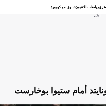
فرق
رياضات
اللاعبون
تسوق مع كووورة
إعلان
نايتد أمام ستيوا بوخارست