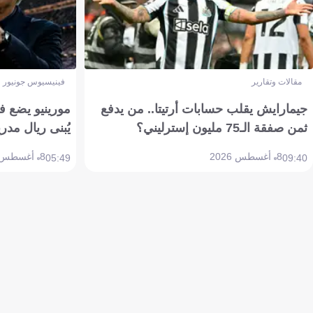
مقالات وتقارير
فينيسيوس جونيور
جيمارايش يقلب حسابات أرتيتا.. من يدفع
مورينيو يضع ف
ثمن صفقة الـ75 مليون إسترليني؟
يُبنى ريال مدري
8 أغسطس 2026
8 أغسطس 2026
05:49
09:40