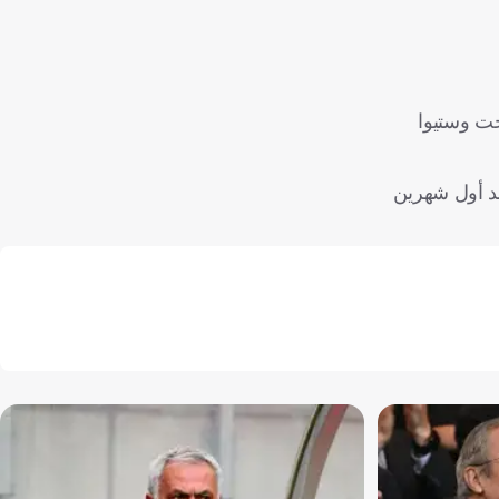
أندرلخت وستيوا
عد أول شهرين