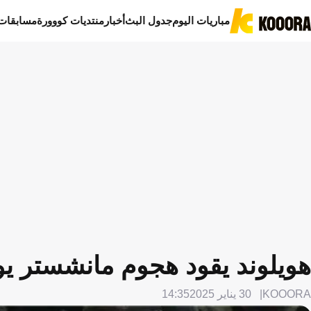
مباريات اليوم
جدول البث
أخبار
منتديات كووورة
مسابقات
هويلوند يقود هجوم مانشستر يو
KOOORA
30 يناير 2025
14:35