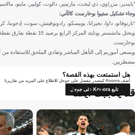
"بايندير، مزراوي، دي ليخت، مارتينيز، دالوت، كوليير، ماينو، مالاسي
وجاء تشكيل ستيوا بوخارست كالآتي:
"تارنوفانو، داوا، نجيزانا، بوبيسكو، رادونوفيتش، سوت، إدجوما، كري
ويحتل مانشستر يونايتد المر
بوخارست.
ويسعى أموريم إلى التأهل المباشر وتفادي الملحق للاستفادة من
مضطربين.
هل استمتعت بهذه القصة؟
أضف Kooora كمصدر مفضل على جوجل للاطلاع على المزيد من تقاريرنا
قد يعجبك أيضاً
تابع Kooora على جوجل