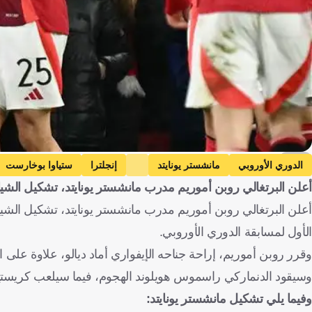
AFP
الدوري الأوروبي
مانشستر يونايتد
إنجلترا
ستياوا بوخارست
أعلن البرتغالي روبن أموريم مدرب مانشستر يونايتد، تشكيل الشي
كريستيان إريكسن
الدانمرك
أليخاندرو جارناتشو
الأرجنتين
راس
أعلن البرتغالي روبن أموريم مدرب مانشستر يونايتد، تشكيل الشي
الأول لمسابقة الدوري الأوروبي.
وقرر روبن أموريم، إراحة جناحه الإيفواري أماد ديالو، علاوة على ا
وسيقود الدنماركي راسموس هويلوند الهجوم، فيما سيلعب كريستيا
وفيما يلي تشكيل مانشستر يونايتد: