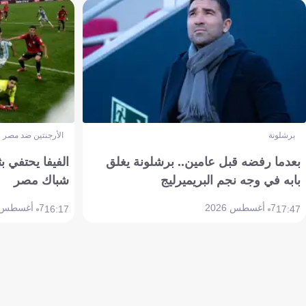
برشلونة
الأرجنتين ضد مصر
بعدما رفضه قبل عامين.. برشلونة يغلق
الفيفا يحتفي بث
بابه في وجه نجم البريميرليج
شباك مصر
7 أغسطس 2026
7 أغسطس 2026
16:17
17:47