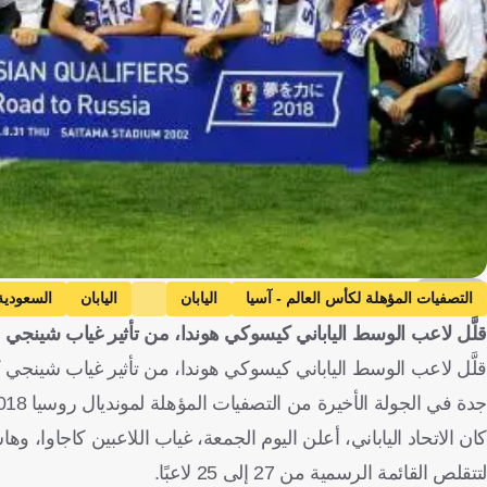
Reuters
التصفيات المؤهلة لكأس العالم - آسيا
اليابان
اليابان
السعودية
قلَّل لاعب الوسط الياباني كيسوكي هوندا، من تأثير غياب شينجي
تاكوما أسانو
يوسوكي إيديغوتشي
كرة قدم
قلَّل لاعب الوسط الياباني كيسوكي هوندا، من تأثير غياب شينجي كاج
جدة في الجولة الأخيرة من التصفيات المؤهلة لمونديال روسيا 2018.
كان الاتحاد الياباني، أعلن اليوم الجمعة، غياب اللاعبين كاجاوا،
لتتقلص القائمة الرسمية من 27 إلى 25 لاعبًا.