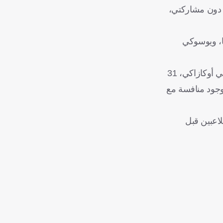
يا دون مشاركتي،
 يكمل مسيرة المنتخب الوطني في البطولات المقبلة. نجاح الشابين تاكوما أسانو، 22 عامًا، ويوسوكي
لم يكن هوندا، اللاعب الوحيد الذي يؤيد فكرة إعطاء الفرصة للشباب في المباريات الهامة، حيث قال مهاجم فريق ليستر سيتي شينجي أوكازاكي، 31
 وجود منافسة مع
لاعبين قبل