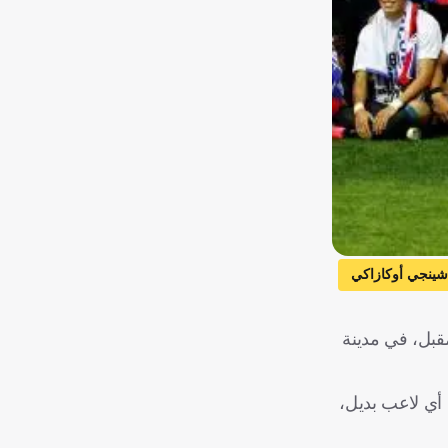
شينجي أوكازاكي
مقبل، في مدينة
 أي لاعب بديل،