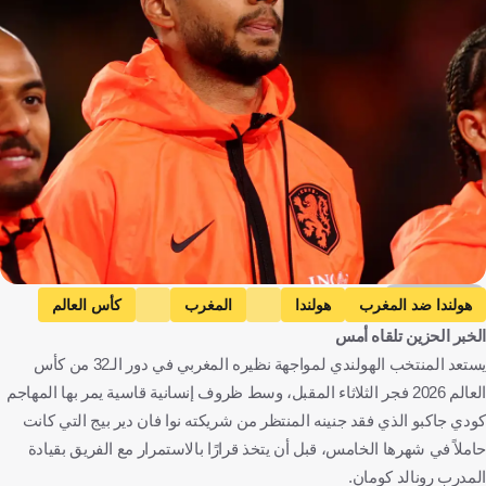
Getty Images
هولندا ضد المغرب
هولندا
المغرب
كأس العالم
الخبر الحزين تلقاه أمس
كودي جاكبو
هولندا
المغرب
المكسيك
كرة قدم
يستعد المنتخب الهولندي لمواجهة نظيره المغربي في دور الـ32 من كأس
العالم 2026 فجر الثلاثاء المقبل، وسط ظروف إنسانية قاسية يمر بها المهاجم
كودي جاكبو الذي فقد جنينه المنتظر من شريكته نوا فان دير بيج التي كانت
حاملاً في شهرها الخامس، قبل أن يتخذ قرارًا بالاستمرار مع الفريق بقيادة
المدرب رونالد كومان.