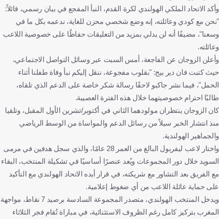
وأكد الاتحاد الملكي الهولندي لكرة القدم، النبأ المفجع في بيان رسمي، قائلاً:
"نحن مع كودي وعائلته، إنه وضع شخصي محزن للغاية، ندعمه بكل ما في
وسعنا"، مضيفًا أنه لن يدلي بمزيد من التعليقات حفاظًا على خصوصية اللاعب
وعائلته.
وأعلن الزوجان عن الفاجعة، أمس السبت عبر وسائل التواصل الاجتماعي،
حيث كتبت فان دير بيج: "بقلوب مفجوعة، ننقل إليكم نبأ وفاة طفلنا أثناء
الحمل"، فيما نشر جاكبو لاحقًا رسالة شكر خاصة على الدعم الذي تلقاه،
طالبًا احترام خصوصيتهما خلال هذه الفترة العصيبة.
كان الزوجان ينتظران مولودهما الثاني في أكتوبر/تشرين الأول المقبل، وتلقيا
منذ انتشار الخبر سيلاً من رسائل الدعم والمواساة من الوسط الرياضي
والجماهير الهولندية.
واختار لاعب ليفربول البالغ من العمر 28 عامًا، والذي سجل هدفين في مرمى
السويد خلال دور المجموعات ويُعد عنصرًا أساسيًا في تشكيلة المنتخب، البقاء
مع الفريق بعد التشاور مع شريكته، في قرار أيده الاتحاد الهولندي مع التأكيد
على حماية عائلة اللاعب من أي ضغوط إعلامية.
ويدخل المنتخب الهولندي، متصدر المجموعة السادسة برصيد 7 نقاط، مواجهة
المغرب بتركيز كامل رغم الظروف الاستثنائية، في مباراة تُقام فجر الثلاثاء