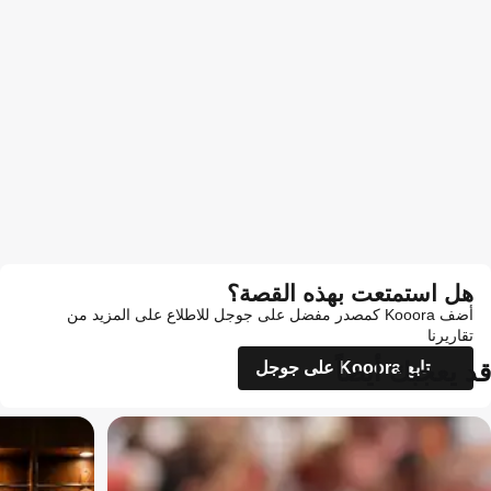
هل استمتعت بهذه القصة؟
أضف Kooora كمصدر مفضل على جوجل للاطلاع على المزيد من
تقاريرنا
قد يعجبك أيضاً
تابع Kooora على جوجل