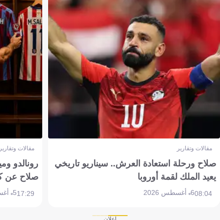
مقالات وتقارير
مقالات وتقارير
صلاح ورحلة استعادة العرش.. سيناريو تاريخي
رونالدو وم
يعيد الملك لقمة أوروبا
صلاح عن ك
6 أغسطس 2026
5 أغسطس 2026
17:29
08:04
إعلان