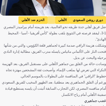
Getty Images
دوري روشن السعودي
الأهلي
الحزم ضد الأهلي
ضل فريق أهلي جدة طريقه نحو العالمية، بعد هزيمته أمام بيراميدز المصري
الحزم
ماتياس يايسله
المملكة العربية السعودية
ألمانيا
1-3، ليفقد فرصته في التتويج بلقب بطولة "كأس أفريقيا - آسيا - المحيط
كرة قدم
الهادئ".
وشكلت هزيمة الراقي صدمة كبيرة لجماهير قلعة الكؤوس، والتي من شأنها
فتحت النار على الألماني ماتياس يايسله مدرب الفريق، مطالبة إدارة النادي
برحيله والبحث عن بديل.
وسادت حالة من القلق بين جماهير الأهلي على مستقبل الفريق، بعد الهزيمة
النكراء التي تعرض لها بملعب الإنماء، وأصبحت ثقة المشجعين مهتزة تجاه
حظوظ "الراقي" في المنافسة على البطولات بالموسم الحالي.
ورغم أن القلق الجماهيري يعد منطقيا، بعد الظهور المخيب للفريق السعودي
أمام منافسه المصري، لكن التجارب السابقة أثبتت أن يايسه يستطيع قيادة
سفينة الأهلي أمام رياح الانكسار.
غضب جماهيري