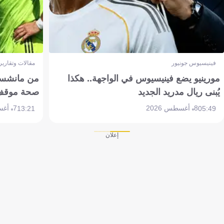
فينيسيوس جونيور
مقالات وتقارير
مورينيو يضع فينيسيوس في الواجهة.. هكذا
من مانشستر
يُبنى ريال مدريد الجديد
صحة موقف تين 
8 أغسطس 2026
7 أغسطس 2026
13:21
05:49
إعلان