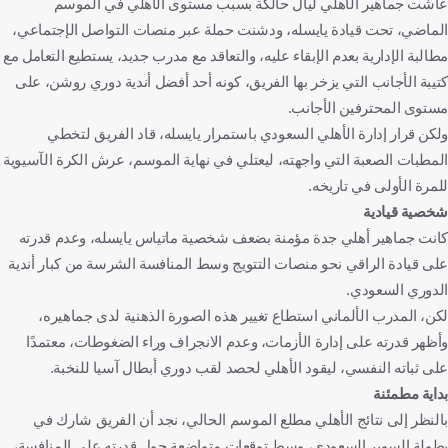
عاشت جماهير الأهلي ليال حالكة بسبب مستوى الأهلي في الموسم
الماضي، تحت قيادة يايسله، ودشنت حملة عبر منصات التواصل الإجتماعي،
مطالبة الإدارية بعدم الإبقاء عليه، والتعاقد مع مدرب جديد، يستطيع التعامل مع
كتيبة الأجانب التي يزخر بها الفريق، كونه أحد أفضل أندية دوري روشن، على
مستوى المحترفين الأجانب.
ولكن قرار إدارة الأهلي السعودي باستمرار يايسله، قاد الفريق لتخطي
المطبات الصعبة التي واجهته، ليعتلي في نهاية الموسم، عرش الكرة الآسيوية
للمرة الأولى في تاريخه.
شخصية قيادية
كانت جماهير أهلي جدة مؤمنة بضعف شخصية ماتياس يايسله، وعدم قدرته
على قيادة الراقي نحو منصات التتويج وسط المنافسة الشرسة من كبار أندية
الدوري السعودي.
لكن، المدرب الألماني استطاع تغيير هذه الصورة الذهنية لدى جماهيره،
وأظهر قدرته على إدارة الأزمات، وعدم الانجراف وراء الضغوطات، معتمدًا
على ثباته النفسي، ليقود الأهلي لحصد لقب دوري أبطال آسيا للنخبة.
بداية مطمئنة
بالنظر إلى نتائج الأهلي مطلع الموسم الحالي، نجد أن الفريق شارك في
بطولة السوبر السعودي، وسط توقعات متواضعة حول قدرته على المنافسة،