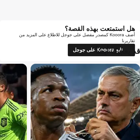
هل استمتعت بهذه القصة؟
أضف Kooora كمصدر مفضل على جوجل للاطلاع على المزيد من
تقاريرنا
قد يعجبك أيضاً
تابع Kooora على جوجل