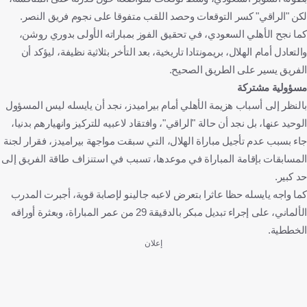
لكن "الراقي" كسر التوقعات وحصد اللقب متفوقا على نجوم فريق النصر.
كما نجح الأهلي السعودي، في تحقيق الفوز بمباراته الأولى بدوري روشن،
والتعادل أمام الهلال، بريمونتادا تاريخية، بعد التأخر بثلاثية نظيفة، ليؤكد أن
الفريق يسير على الطريق الصحيح.
مسؤولية مشتركة
بالنظر إلى أسباب هزيمة الأهلي أمام بيراميدز، نجد أن يايسله ليس المسؤول
الوحيد عنها، بل نجد أن حالة "الراقي"، وافتقاد لاعبيه للتركيز وانهيارهم بدنيا،
جاء بسبب عدم تأجيل مباراة الهلال، التي سبقت مواجهة بيراميدز، فقرار لجنة
المسابقات بإقامة المباراة في موعدها، تسبب في استنزاف طاقة الفريق إلى
حد كبير.
كما واجه يايسله حظا عاثرا بتعرض لاعبه جالينو لإصابة قوية، أجبرت المدرب
الألماني، على إجراء تبديل مبكر بالدقيقة 29 من عمر المباراة، وبعثرة أوراقه
الخططية.
إعلان