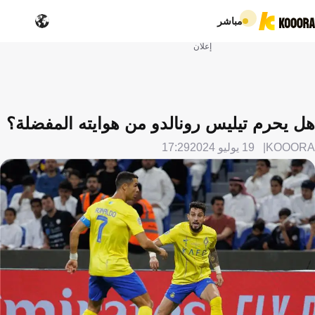
مباشر
إعلان
هل يحرم تيليس رونالدو من هوايته المفضلة؟
KOOORA
19 يوليو 2024
17:29