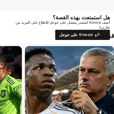
هل استمتعت بهذه القصة؟
أضف Kooora كمصدر مفضل على جوجل للاطلاع على المزيد من
تقاريرنا
قد يعجبك أيضاً
تابع Kooora على جوجل