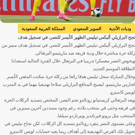
AFP
وديات الأندية
السوبر السعودي
المملكة العربية السعودية
نجح البرازيلي أليكس تيليس الظهير الأيسر للنصر، في تسجيل هدف
دوري روشن السعودي
النصر
مارتيميو
البرتغال
نجح البرازيلي أليكس تيليس الظهير الأيسر للنصر، في تسجيل هدف مميز من
كريستيانو رونالدو
أليكس تيليس
البرازيل
كرة قدم
ركلة حرة مباشرة خلال ودية فريقه ضد ماريتيمو البرتغالي.
ويخوض النصر معسكرا تدريبيا في البرتغال خلال الفترة الحالية استعدادا
لانطلاقة الموسم الجديد.
وخلال المباراة سجل تيليس هدفا رائعا من ركلة حرة سكنت المقص الأيسر
لحارس ماريتيمو، ليصبح المدافع البرازيلي سلاحا تهديفيا مهما في يد المدرب
لويس كاسترو.
ويعد البرتغالي كريستيانو رونالدو نجم النصر، المختص بتسديد الركلات الحرة
في فريقه وحتى في منتخب بلاده، رغم وجود مسددين آخرين مميزين في
المنتخب مثل برونو فيرنانديز وبيرناردو سيلفا.
وعلى مستوى النصر ينفرد رونالدو بتسديد كل الركلات، لكن نجاح تيليس في
تحويل تلك الفرص التهديفية إلى أهداف ربما يعيد حسابات لويس كاسترو