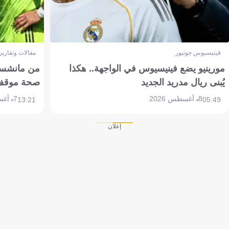
فينيسيوس جونيور
مقالات وتقارير
مورينيو يضع فينيسيوس في الواجهة.. هكذا
من مانشستر
يُبنى ريال مدريد الجديد
صحة موقف تين 
8 أغسطس 2026
7 أغسطس 2026
13:21
05:49
إعلان